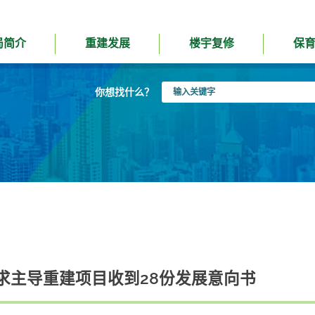
局简介
重建发展
楼宇复修
保
输
你想找什么？
入
关
键
字
求主导重建项目收到28份发展意向书