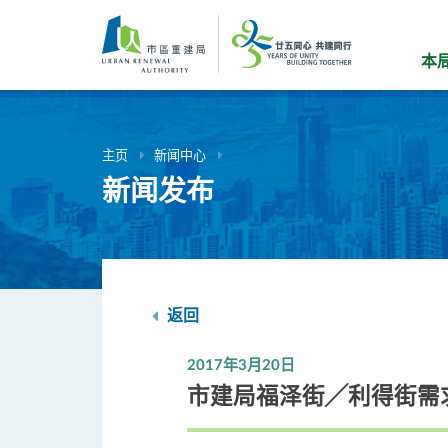
跳
到
主
本
要
内
容
主页
新闻中心
新闻发布
返回
2017年3月20日
市建局福泽街╱利得街需