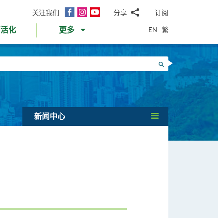
面
Instagram
YouTube
关注我们
分享
订阅
电
书
邮
EN
繁
育活化
更多
WhatsApp
微
面
信
Twitter
搜寻
书
LinkedIn
微
博
新闻中心