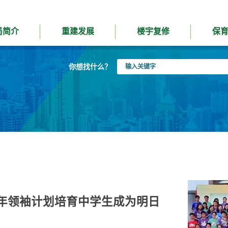
局简介
重建发展
楼宇复修
保
输
你想找什么？
入
关
键
字
年领袖计划培育中学生成为明日