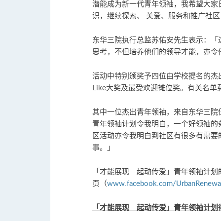
潜能成为新一代青年领袖，我希望大家
识，继续探索、 关爱、服务和推广社
东华三院执行总监苏佑安先生表示：「
思考，不但培养他们的领导才能，亦令
活动中特别颁奖予四位由学校提名的杰
Like大奖及最受欢迎摊位奖。有关名单
其中一位杰出青年领袖，来自东华三院
青年领袖计划令我明白，一个好领䄂的
区活动亦令我明白到社区有很多有需要
事。」
「才能展现 起动传爱」青年领袖计划的精
页（
www.facebook.com/UrbanRenewalE
「才能展现 起动传爱」青年领袖计划