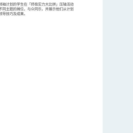
领袖计划的学生在「终极实力大比拼」压轴活动
不同主题的摊位，与众同乐，并展示他们从计划
领导技巧及成果。