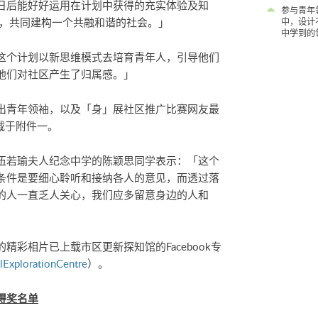
日后能好好运用在计划中获得的充实体验及知
参与青年
区，共同建构一个共融和谐的社会。」
中，设计
中学到的
这个计划以新思维模式去培育青年人，引导他们
他们对社区产生了归属感。」
出青年领袖，以及「身」展社区推广比赛网友最
载于附件一。
伍若瑜夫人纪念中学的陈颖思同学表示：「这个
条件是要细心聆听和接纳各人的意见，而透过落
的人一直乏人关心，我们应多留意身边的人和
彩相片已上载市区更新探知馆的Facebook专
xplorationCentre
）。
得奖名单