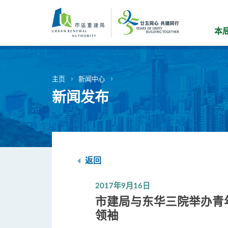
跳
到
主
本
要
内
容
主页
新闻中心
新闻发布
返回
2017年9月16日
市建局与东华三院举办青
领袖