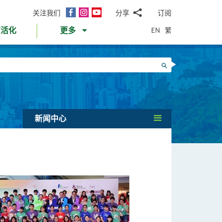
面
Instagram
YouTube
关注我们
分享
订阅
电
书
邮
EN
繁
育活化
更多
WhatsApp
微
面
信
Twitter
搜寻
书
LinkedIn
微
博
新闻中心