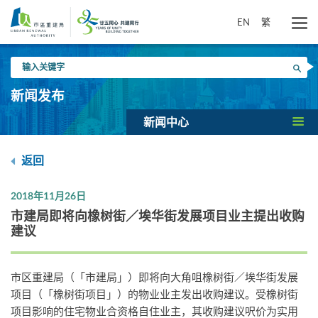
跳
到
EN
繁
主
要
输
内
搜寻
入
容
关
新闻发布
键
字
新闻中心
返回
2018年11月26日
市建局即将向橡树街／埃华街发展项目业主提出收购
建议
市区重建局（「市建局」）即将向大角咀橡树街／埃华街发展
项目（「橡树街项目」）的物业业主发出收购建议。受橡树街
项目影响的住宅物业合资格自住业主，其收购建议呎价为实用