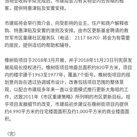
当物业收购手续完成后，市建局会为有关物业内合资格的租
客，提供特惠津贴及安置安排。
市建局将会举行简介会，向受影响的业主、住户和商户解释收
购、特惠津贴及安置的准则及安排。由市区更新基金聘请的救
世军市区重建社区服务队（电话： 2117 8670）将会为有需要
的居民，提供适切的帮助和辅导。
橡树街项目于2018年3月开展，并于2018年11月23日刊宪获发
展局局长授权进行。橡树街项目地盘总面积约820平方米，项目
内的楼宇建于1963至1977年，覆盖7个街号。橡树街项目的规
划意向旨在透过协调城市设计，改善包括项目范围的整体景
观，以配合市建局多年来一直以全面模式推行更新大角咀的工
作，达致2011年《市区重建策略》所列明的市区更新目标。视
乎项目发展细节的改变，市建局初步建议在橡树街项目内提供
约4,990平方米的住宅楼面面积及约1,000平方米的商业楼面面
积。
（完）