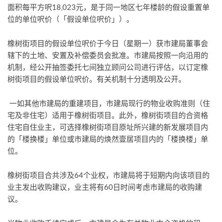
面积每平方呎18,023元，是于同一地区七年楼龄的假设重置单
位的单位呎价（「假设单位呎价」）。
橡树街项目的假设单位呎价于今日（星期一）获市建局董事会
辖下的土地、安置及补偿委员会批准。市建局按照一向沿用的
机制，经公开抽签委托七间独立顾问公司进行评估，以订定橡
树街项目的假设单位呎价。有关机制十分透明及公开。
一如其他市建局的重建项目，市建局现行的物业收购准则（住
宅及非住宅）适用于橡树街项目。此外，橡树街项目的合资格
住宅自住业主，可选择橡树街项目原址所兴建的新发展项目内
的「楼换楼」单位或市建局的焕然壹居项目内的「楼换楼」单
位。
橡树街项目合共涉及64个业权，市建局将于短期内向该项目的
业主发出收购建议，业主将有60日时间考虑市建局的收购建
议。