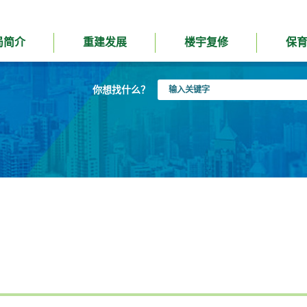
局简介
重建发展
楼宇复修
保
输
你想找什么？
入
关
键
字