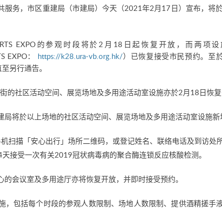
服务，市区重建局（市建局）今天（2021年2月17日）宣布，将於2
RTS EXPO的参观时段将於2月18日起恢复开放，而两
TS EXPO：
https://k28.ura-vb.org.hk/
）已恢复接受市民预约。至於
直至另行通告。
8上海街的社区活动空间、展览场地及多用途活动室设施亦於2月18日恢
建局将於以上场地的社区活动空间、展览场地及多用途活动室设施新
手机扫描「安心出行」场所二维码，或登记姓名、联络电话及到访处
4天接受一次有关2019冠状病毒病的聚合酶连锁反应核酸检测。
心的会议室及多用途厅亦将恢复开放，并即时接受预约。
施，包括每个时段的参观人数限制、场地人数限制、提供酒精搓手