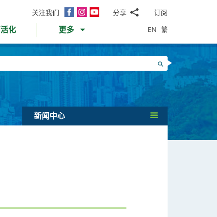
面
Instagram
YouTube
关注我们
分享
订阅
电
书
邮
EN
繁
育活化
更多
WhatsApp
微
面
信
Twitter
搜寻
书
LinkedIn
微
博
新闻中心