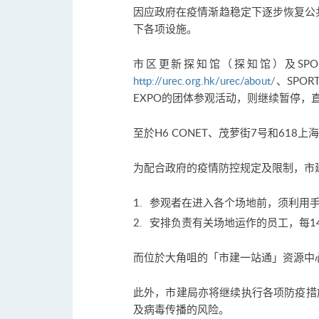
因应政府在疫情渐趋稳定下逐步恢复公共
下各项设施。
市区更新探知馆（探知馆）及SPO
http://urec.org.hk/urec/about/
、SPOR
EXPO的团体参观活动，则继续暂停，
至於H6 CONET、茂萝街7号和61
为配合政府的疫情防控规定及限制，市
参观者在进入各个场地前，须利用
安排负责有关场地运作的员工，每1
而位於大角咀的「市建一站通」资源中
此外，市建局亦将继续执行各项防疫措
及病毒传播的风险。