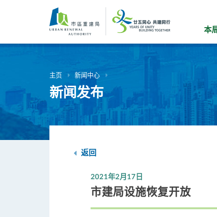
跳
到
主
本
要
内
容
主页
新闻中心
新闻发布
返回
2021年2月17日
市建局设施恢复开放