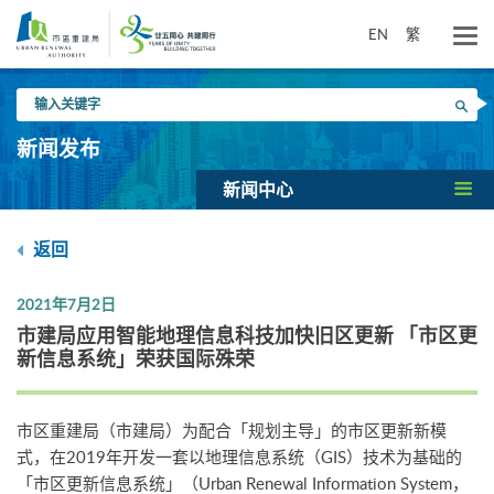
跳
到
EN
繁
主
要
输
内
搜寻
入
容
关
新闻发布
键
字
新闻中心
返回
2021年7月2日
市建局应用智能地理信息科技加快旧区更新 「市区更
新信息系统」荣获国际殊荣
市区重建局（市建局）为配合「规划主导」的市区更新新模
式，在2019年开发一套以地理信息系统（GIS）技术为基础的
「市区更新信息系统」（Urban Renewal Information System，