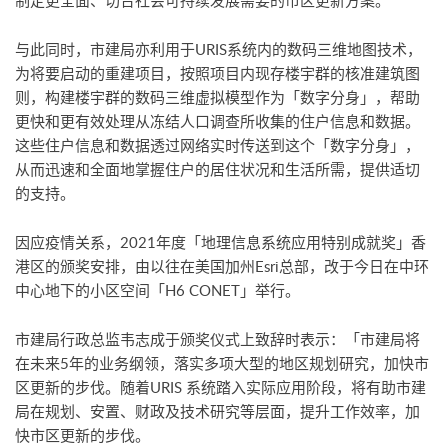
制定更全面、切合社会可持续发展需要的市区更新方案。
与此同时，市建局亦利用于URIS系统内的数码三维地图技术，
为将要启动的重建项目，按照项目内现存楼宇群的核准建筑图
则，构建楼宇群的数码三维虚拟模型作为「数字分身」，帮助
更快和更有效处理从冻结人口调查所收集的住户信息和数据。
这些住户信息和数据透过网络实时传送到这个「数字分身」，
从而迅速和全面地掌握住户的居住状况和生活所需，提供适切
的支持。
因应疫情关系，2021年度「地理信息系统应用特别成就奖」香
港区的颁奖安排，由以往在美国加州Esri总部，改于今日在中环
中心地下的小区空间「H6 CONET」举行。
市建局行政总监韦志成于颁奖仪式上致辞时表示：「市建局将
在未来5年的业务纲领，落实多项大型的地区规划研究，加快市
区更新的步伐。随着URIS 系统踏入实际应用阶段，将有助市建
局在规划、安置、财政及技术研究等层面，提升工作效率，加
快市区更新的步伐。