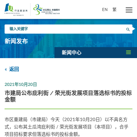
跳
到
EN
繁
主
要
输
内
搜寻
入
容
关
新闻发布
键
字
新闻中心
返回
2021年10月20日
市建局公布庇利街 / 荣光街发展项目落选标书的投标
金额
市区重建局（市建局）今天（2021年10月20日）以不具名方
式，公布其土瓜湾庇利街 / 荣光街发展项目（本项目），合乎
项目招标要求但落选标书的投标金额。