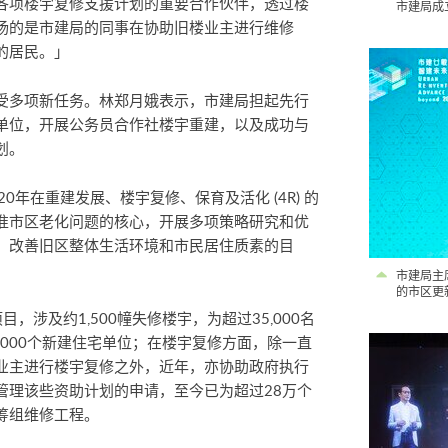
各项楼宇复修支援计划的重要合作伙伴，透过楼
市建局成
扬的是市建局的同事在协助旧楼业主进行维修
的居民。」
受多项新任务。林郑月娥表示，市建局担起先行
单位，开展公务员合作社楼宇重建，以及成功与
划。
0年在重建发展、楼宇复修、保育及活化 (4R) 的
准市区老化问题的核心，开展多项策略研究和优
、改善旧区整体生活环境和市民居住质素的目
市建局主
的市区更
目，涉及约1,500幢失修楼宇，为超过35,000名
,000个新建住宅单位；在楼宇复修方面，除一直
业主进行楼宇复修之外，近年，亦协助政府执行
管理该些资助计划的申请，至今已为超过28万个
筹组维修工程。