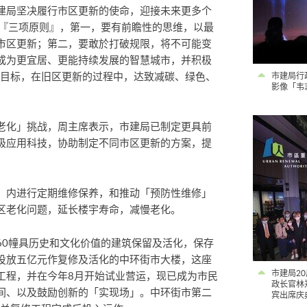
建局坚决履行市区更新的使命，迎接未来更多个
下『三项原则』，第一，要有前瞻性的思维，以最
市区更新；第二，要敢於打破规限，将不可能变
成为更宜居、更能持续发展的智慧城市，并积极
的目标，在旧区更新的过程中，达致减碳、绿色、
市建局行
影像「韦志
老化」挑战，周主席表示，市建局已制定更具前
极应用科技，协助制定不同市区更新的方案，提
、内进行定期维修保养，和推动「预防性维修」
区老化问题，延长楼宇寿命，减慢老化。
60幢具历史和文化价值的建筑保留及活化，保存
投放五亿元作复修及活化的中环街市大楼，这座
市建局2
工程，并在今年8月开始试业营运，现已成为市民
政长官林
间、以及鼓励创新的「实现场」。中环街市第二
宾出席庆