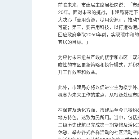
前瞻未来，市建局主席周松岗说：「市
20年。面对未来的挑战，市建局将定
大决心『善用资源，尽用资源』，推动
可能；第三，要善用科技，以打造香港
回应政府争取2050年前，实现碳中和
宜居的目标。」
为应付未来愈益严竣的楼宇和市区「双
瞻性的市区更新策略和执行模式，并积
升工作效率和效益。
此外，市建局亦将以促进业主为楼宇外
概念为未来工作的重点，从根源处理市
在保育及活化方面，市建局至今已将约
地方特色，达致为民所用。当中，包括
三级历史建筑已完成第一期复修及活化
休憩、举办各式各样活动的社区活动空