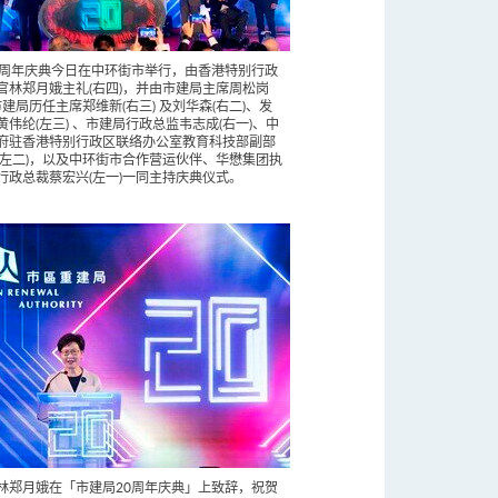
0周年庆典今日在中环街市举行，由香港特别行政
官林郑月娥主礼(右四)，并由市建局主席周松岗
市建局历任主席郑维新(右三) 及刘华森(右二)、发
黄伟纶(左三) 、市建局行政总监韦志成(右一)、中
府驻香港特别行政区联络办公室教育科技部副部
(左二)，以及中环街市合作营运伙伴、华懋集团执
行政总裁蔡宏兴(左一)一同主持庆典仪式。
林郑月娥在「市建局20周年庆典」上致辞，祝贺