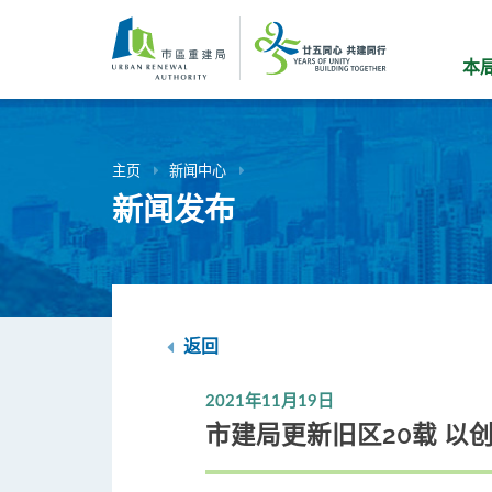
跳
到
主
本
要
内
容
主页
新闻中心
新闻发布
返回
2021年11月19日
市建局更新旧区20载 以