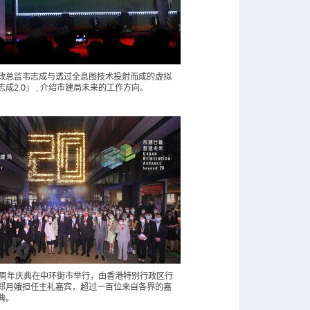
政总监韦志成与透过全息图技术投射而成的虚拟
成2.0」 , 介绍市建局未来的工作方向。
0周年庆典在中环街市举行，由香港特别行政区行
郑月娥担任主礼嘉宾，超过一百位来自各界的嘉
典。