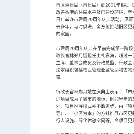
市区重建局（市建局）於2001年根据
改善香港的住屋水平及已建设环境，至今踏
日）举办市建局20周年庆典活动，见
去多年，与时俱进，全方位推动旧区更
的家园。
市建局20周年庆典在早前完成第一阶
政长官林郑月娥担任主礼嘉宾，超过一
主席、董事会成员及行政总监、行政会
法定组织包括物业管理业监管局和古物
表。
行政长官林郑月娥在庆典上表示∶「市
少项目成为了城市的地标，例如早年的
外，项目推展模式亦不断进步，由『项
导』、『小区为本』的方针推展市区更
行人设施、绿化休憩空间等，令项目更