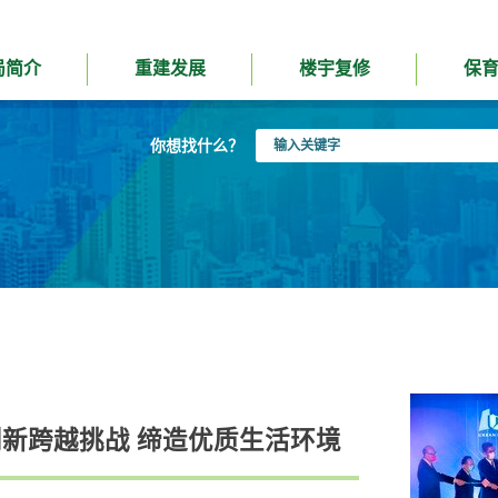
局简介
重建发展
楼宇复修
保
输
你想找什么？
入
关
键
字
创新跨越挑战 缔造优质生活环境