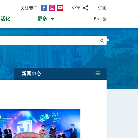
面
Instagram
YouTube
关注我们
分享
订阅
电
书
邮
EN
繁
育活化
更多
WhatsApp
微
面
信
Twitter
搜寻
书
LinkedIn
微
博
新闻中心