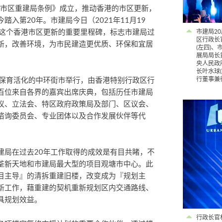
《市区重建局条例》成立，推动香港的市区更新，
入第20年。市建局今日（2021年11月19
证这个香港市区更新的重要里程碑，标志市建局过
市建局2
区行政长
新，改善环境，为市民建造更优质、环保和宜居
(左四)、
展局局长
央人民政
长叶水球
段保育活化的中环街市举行，由香港特别行政区行
行董事兼
百位来自各界的嘉宾出席庆典，包括历任市建局
议、立法会、特区政府政策局及部门、区议会、
谘询委员会、专业团体以及合作发展伙伴等代
建局在过去20年工作取得的成效是有目共睹，不
荃新天地和市建局最大型的项目观塘市中心。此
目主导』的清拆重建旧楼，改变成为『规划主
新工作，藉重建的契机重新规划区内交通路线、
具规划效益。
行政长官