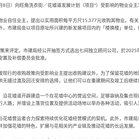
1月8日）向旺角洗衣街／花墟道发展计划（项目*）受影响的物业业
业自住业主，提出以实用面积每平方尺15,377元收购其物业。有
外，市建局会以项目原址所兴建的新发展项目内的「楼换楼」单位，
政策来评定。市建局经公开抽签方式选出七间独立顾问公司，於2025
安置及补偿委员会批准。
按现行的收购政策向受影响业主提出收购建议外，为了保留花墟的地
供无缝过渡及回迁安排的选择，让他们可以在重建期间及竣工后继续
、沿花墟道开辟建造一个在花墟中心的营运空间，足够容纳及集合现
行人路；并增设上落货位置及提供活动场地以举办各种活动，吸引人
与花墟营运者合力探索持续优化花墟经营模式的契机。此外，市建局
并加强花墟的特色，扩展与花相关的产业链及推动花墟的长远发展。