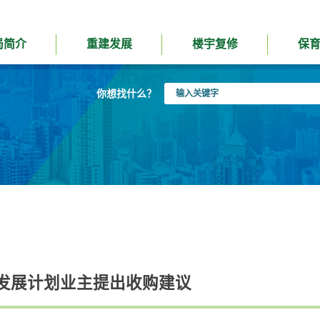
局简介
重建发展
楼宇复修
保
输
你想找什么？
入
关
键
字
发展计划业主提出收购建议