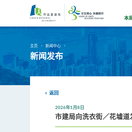
跳
到
主
本
要
内
容
主页
新闻中心
新闻发布
返回
2026年1月8日
市建局向洗衣街／花墟道