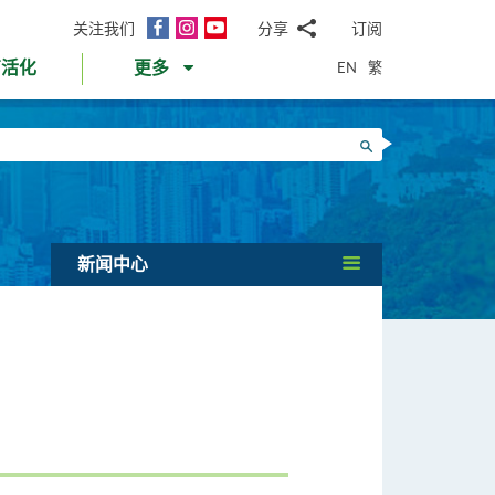
面
Instagram
YouTube
关注我们
分享
订阅
电
书
邮
EN
繁
育活化
更多
WhatsApp
微
面
信
Twitter
搜寻
书
LinkedIn
微
博
新闻中心