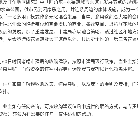
地及旺角地区研究》中「旺角东—水渠道城市水道」发展节点的规划
米的水道公园，供市民消闲康乐之用，并连系周边的康体设施，成为一
以「一地多用」模式作多元化混合发展；当中，多用途综合大楼将会
街往北伸延的临街铺位和其他楼层的商业、餐饮空间，以拓展花墟的
长远的发展。除了重建发展，市建局亦以融合策略，透过社区和地方
巷，更会塑造成花墟道及太子道西以外、具历史个性的「第三条花墟
将有60日时间考虑市建局的收购建议。按照市建局现行政策，当业主
特惠津贴，而合资格的住宅租客更可选择安置安排以替代特惠津贴。
、住户和商户解释收购政策、特惠津贴，以及安置的准则及安排；而
安排。
，业主如有任何查询，可按收购建议信函中提供的联络方式，与专责
3095）亦会为有需要的住户，提供适切的帮助。