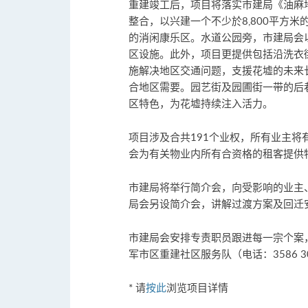
重建竣工后，项目将落实市建局《油麻
整合，以兴建一个不少於8,800平方
的消闲康乐区。水道公园旁，市建局会
区设施。此外，项目更提供包括沿洗衣
施解决地区交通问题，支援花墟的未来
合地区需要。园艺街及园圃街一带的后
区特色，为花墟持续注入活力。
项目涉及合共191个业权，所有业主
会为有关物业内所有合资格的租客提供
市建局将举行简介会，向受影响的业主
局会另设简介会，讲解过渡方案及回迁
市建局会安排专责职员跟进每一宗个案
军市区重建社区服务队（电话：3586 
* 请
按此
浏览项目详情