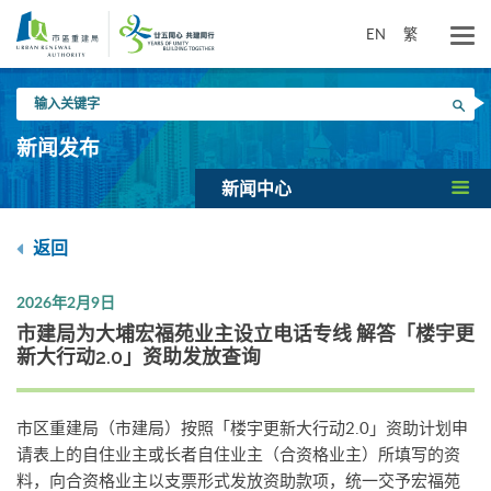
跳
到
EN
繁
主
要
输
内
搜寻
入
容
关
新闻发布
键
字
新闻中心
返回
2026年2月9日
市建局为大埔宏福苑业主设立电话专线 解答「楼宇更
新大行动2.0」资助发放查询
市区重建局（市建局）按照「楼宇更新大行动2.0」资助计划申
请表上的自住业主或长者自住业主（合资格业主）所填写的资
料，向合资格业主以支票形式发放资助款项，统一交予宏福苑