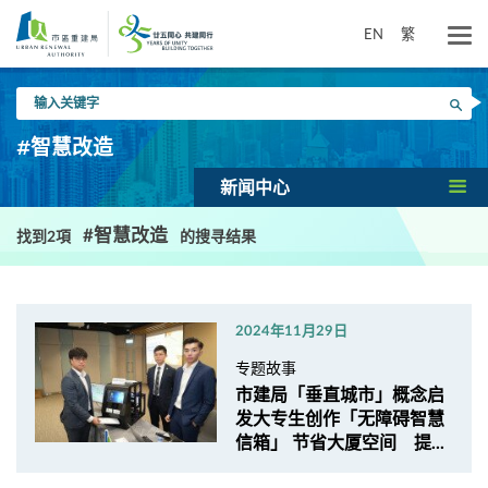
跳
到
EN
繁
主
要
输
内
搜寻
入
容
关
#智慧改造
键
字
新闻中心
#智慧改造
找到2項
的搜寻结果
2024年11月29日
专题故事
市建局「垂直城市」概念启
发大专生创作「无障碍智慧
信箱」 节省大厦空间 提...