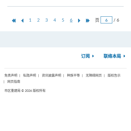
跳
第
上
本
Next
Last
页
/ 6
1
2
3
4
5
6
页
一
一
页
Page
Page
页
页
订阅
联络本局
免责声明
私隐声明
资讯披露声明
种族平等
无障碍网页
版权告示
网页指南
市区重建局 © 2026 版权所有