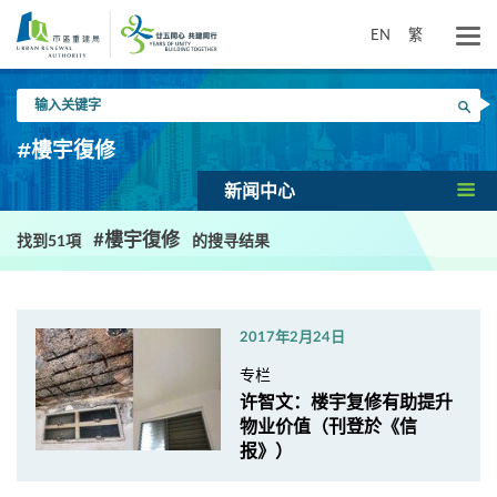
跳
到
EN
繁
主
要
输
内
搜寻
入
容
关
#樓宇復修
键
字
新闻中心
#樓宇復修
找到51項
的搜寻结果
2017年2月24日
专栏
许智文：楼宇复修有助提升
物业价值（刊登於《信
报》）