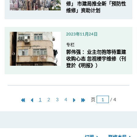
修」 市建局推全新「预防性
维修」资助计划
2023年11月24日
专栏
郭伟强 ：业主勿抱等待重建
收购心态 忽视楼宇维修（刊
登於《明报》）
跳
第
上
本
Next
Last
页
/ 4
1
2
3
4
页
一
一
页
Page
Page
页
页