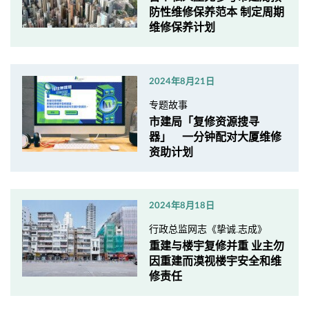
防性维修保养范本 制定周期
维修保养计划
2024年8月21日
专题故事
市建局「复修资源搜寻
器」 一分钟配对大厦维修
资助计划
2024年8月18日
行政总监网志《挚诚.志成》
重建与楼宇复修并重 业主勿
因重建而漠视楼宇安全和维
修责任