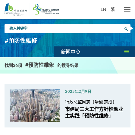
跳
到
EN
繁
主
要
输
内
搜寻
入
容
关
#預防性維修
键
字
新闻中心
#預防性維修
找到36項
的搜寻结果
2025年2月9日
行政总监网志《挚诚.志成》
市建局三大工作方针推动业
主实践「预防性维修」