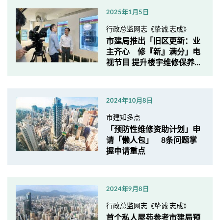
2025年1月5日
行政总监网志《挚诚.志成》
市建局推出「旧区更新：业
主齐心 修『新』满分」电
视节目 提升楼宇维修保养...
2024年10月8日
市建知多点
「预防性维修资助计划」申
请「懒人包」 8条问题掌
握申请重点
2024年9月8日
行政总监网志《挚诚.志成》
首个私人屋苑参考市建局预