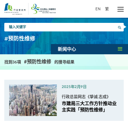
跳
到
EN
繁
主
要
输
内
搜寻
入
容
关
#预防性维修
键
字
新闻中心
#预防性维修
找到36項
的搜寻结果
2025年2月9日
行政总监网志《挚诚.志成》
市建局三大工作方针推动业
主实践「预防性维修」