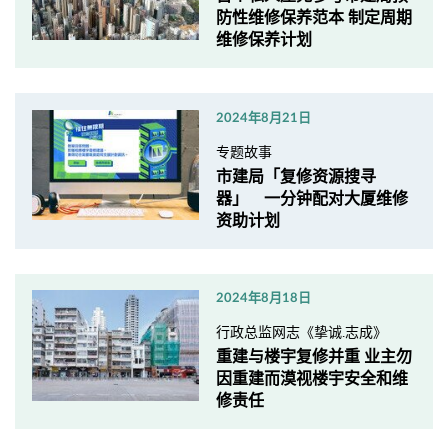
防性维修保养范本 制定周期
维修保养计划
2024年8月21日
专题故事
市建局「复修资源搜寻
器」 一分钟配对大厦维修
资助计划
2024年8月18日
行政总监网志《挚诚.志成》
重建与楼宇复修并重 业主勿
因重建而漠视楼宇安全和维
修责任