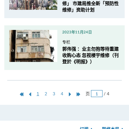
修」 市建局推全新「预防性
维修」资助计划
2023年11月24日
专栏
郭伟强 ：业主勿抱等待重建
收购心态 忽视楼宇维修（刊
登於《明报》）
跳
第
上
本
Next
Last
页
/ 4
1
2
3
4
页
一
一
页
Page
Page
页
页