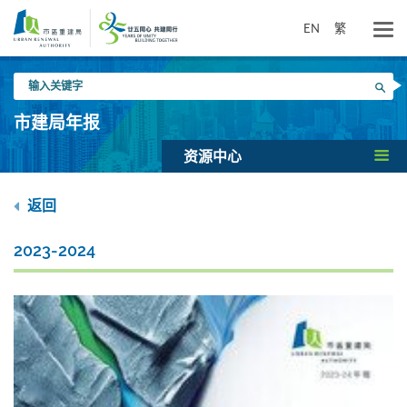
跳
到
EN
繁
主
要
输
内
搜寻
入
容
关
市建局年报
键
字
资源中心
返回
2023-2024