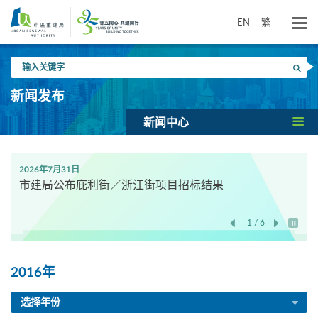
跳
到
EN
繁
主
要
输
内
搜寻
入
容
关
新闻发布
键
字
新闻中心
2026年7月31日
市建局公布庇利街／浙江街项目招标结果
1 / 6
开始/
2016年
选择年份