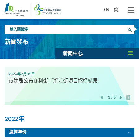
跳
到
EN
简
主
要
輸
內
搜尋
入
容
關
新聞發布
鍵
字
新聞中心
2026年7月31日
市建局公布庇利街／浙江街項目招標結果
1 / 6
開始/
2022年
選擇年份