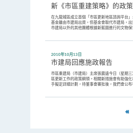
新《市區重建策略》的政策
在九龍城區成立首個「市區更新地區諮詢平台」:
基金雖由市建局出資，但基金會取代市建局，出
市建局以外的其他團體根據新藍圖進行的文物保育及地區
2010年10月13日
市建局回應施政報告
市區重建局（市建局）主席張震遠今日（星期三
區更新工作的政策綱領。相關新措施會有助強化
手擬定詳細計劃，待董事會審批後，我們會公布有
第
一
頁