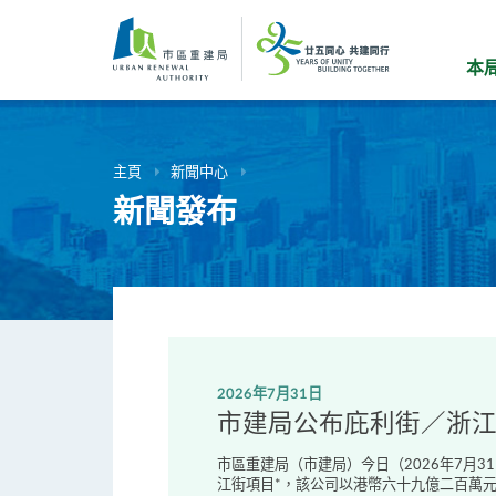
跳
到
主
本
要
內
容
主頁
新聞中心
新聞發布
2026年7月31日
市建局公布庇利街／浙
市區重建局（市建局）今日（2026年7月
江街項目*，該公司以港幣六十九億二百萬元