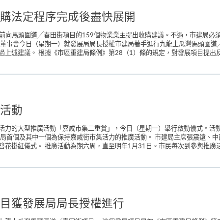
購法定程序完成後盡快展開
底前向馬頭圍道╱春田街項目的159個物業業主提出收購建議。不過，市建局必須
局董事會今日（星期一）就發展局局長授權市建局著手進行九龍土瓜灣馬頭圍道╱
上述建議。 根據《市區重建局條例》第28（1）條的規定，對發展項目提出反
活動
活力的大型推廣活動「嘉咸市集二重賞」，今日（星期一）舉行啟動儀式。活動
建局首個及其中一個為保持嘉咸街市集活力的推廣活動。 市建局主席張震遠、
花掛紅儀式。 推廣活動為期六周，直至明年1月31日。市民每次到參與推廣活
目獲發展局局長授權進行