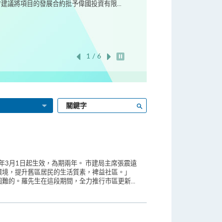
議將項目的發展合約批予偉國投資有限...
1 / 6
開始/暫停幻燈片
輸
搜尋
入
關
鍵
字
年3月1日起生效，為期兩年。 市建局主席張震遠
環境，提升舊區居民的生活質素，裨益社區。」
的。羅先生在這段期間，全力推行市區更新...