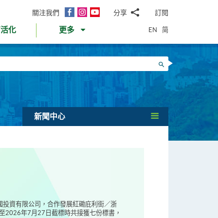
面
Instagram
YouTube
關注我們
分享
訂閱
電
書
郵
EN
简
育活化
更多
WhatsApp
微
面
信
Twitter
搜尋
書
LinkedIn
微
博
新聞中心
偉國投資有限公司，合作發展紅磡庇利街／浙
2026年7月27日截標時共接獲七份標書，