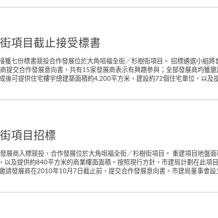
街項目截止接受標書
接獲七份標書競投合作發展位於大角咀福全街╱杉樹街項目。 招標遴選小組將
展商提交合作發展意向書，共有15家發展商表示有興趣參與；全部發展商均獲
成後可提供住宅樓宇總建築面積約4,200平方米，建設約72個住宅單位，以及提
街項目招標
家發展商入標競投，合作發展位於大角咀福全街╱杉樹街項目。 重建項目地盤面
位，以及提供約840平方米的商業樓面面積。按照現行方針，市建局計劃在此項目
邀請發展商在2010年10月7日截止前，提交合作發展意向書。市建局董事會設