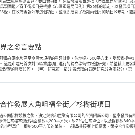
龍土瓜灣馬頭圍道╱春田街項目。 這個發展項目是按《市區重建局條例》第24(
馬頭圍道╱春田街項目是根據《市區重建局條例》第26條的規定，以發展項目形
3條，在政府憲報公布這個項目，並隨即展開了為期兩個月的項目公布期，諮詢公
界之發言要點
局在深水埗區至今最大規模的重建計劃，佔地達7,500平方米，受影響樓宇37
。 這是市建局首次對市區重建項目進行的獨立學術性跟進研究，希望藉此更客
影響的程度如何。 （甲） 研究第一部分 置業取向 跟進研究分為兩部分。第一
合作發展大角咀福全街╱杉樹街項目
過公開招標競投之後，決定與信和置業有限公司的全資附屬公司，星泰發展有
提供住宅樓宇總建築面積約4,200平方米，約72個住宅單位，以及提供約84
米的小型單位，即約500平方呎的單位。 市建局共接獲七份標書，競投合作發展