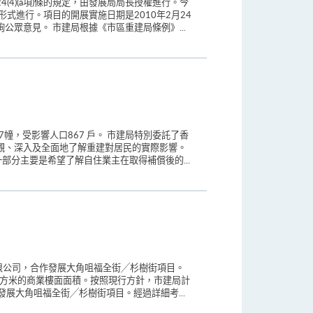
4)(a項)條的規定，由發展局局長授權進行。今
式進行。項目的開展實施日期是2010年2月24
眾意見。 市建局根據《市區重建局條例》...
幢，受影響人口867 戶。 市建局特別委託了香
觀、深入及全面地了解重建對居民的實際影響。
部分主要是希望了解自住業主在取得補償後的...
限公司，合作發展大角咀福全街╱杉樹街項目。
0平方米的商業樓面面積。按照現行方針，市建局計
發展大角咀福全街╱杉樹街項目。經過詳細考...