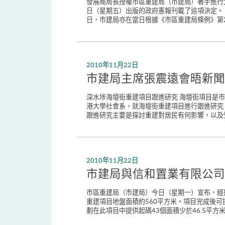
發展局局長授權市區重建局（市建局）著手進行九
日（星期五）出版的政府憲報刊載了這項決定。 
日，市建局亦在當日根據《市區重建局條例》第2
2010年11月22日
市建局主席張震遠會晤新聞
深水埗海壇街重建項目跟進研究 海壇街項目是市建
港大學社會系，就海壇街重建項目進行跟進研究
跟進研究主要是探討重建對居民有何影響，以及受
2010年11月22日
市建局與信和置業有限公司
市區重建局（市建局）今日（星期一）宣布，經
重建項目地盤面積約560平方米。項目完成後可
劃在此項目中提供起碼43個面積少於46.5平方