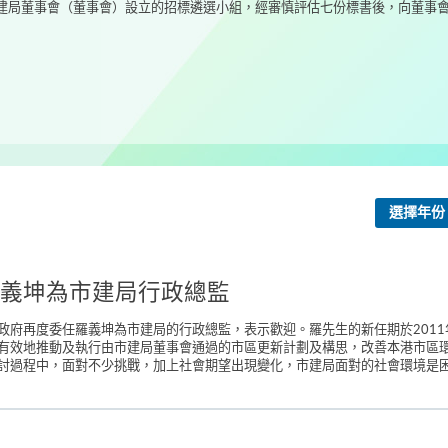
局董事會（董事會）設立的招標遴選小組，經審慎評估七份標書後，向董事會建
選擇年份
義坤為市建局行政總監
府再度委任羅義坤為市建局的行政總監，表示歡迎。羅先生的新任期於2011
有效地推動及執行由市建局董事會通過的市區更新計劃及構思，改善本港市區
討過程中，面對不少挑戰，加上社會期望出現變化，市建局面對的社會環境是困難