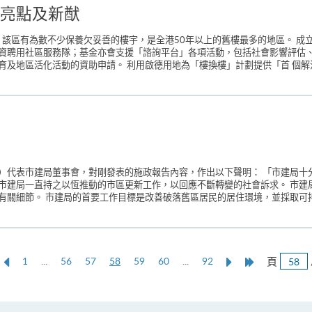
亮點及新猷
 該區有為數不少保養欠妥善的樓宇，是全港50年以上的舊樓最多的地區。 成
資聘用社區服務隊；基金亦會支援「諮詢平台」各項活動，包括社會影響評估、
活化活動的資助申請。 利用啟德用地為「樓換樓」計劃提供「首 個解決方案（first 
）代表市建局董事會，對剛發表的施政報告內容，作出以下聲明： 「市建局十
市建局一直持之以恆推動的市區更新工作，以回應不斷轉變的社會訴求。 市建
關細節。 市建局的首要工作目標是改善破落舊區居民的居住環境，並採取可持
上
本
Next
Last
頁
1
...
56
57
58
59
60
...
92
一
頁
Page
Page
頁