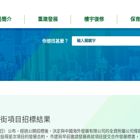
局簡介
重建發展
樓宇復修
保
輸
你想找甚麼？
入
關
鍵
字
江街項目招標結果
31日）公布，經過公開招標後，決定與中國海外發展有限公司的全資附屬公司
投得是次項目的發展合約。 市建局早前邀請發展商就項目提交合作發展標書，至