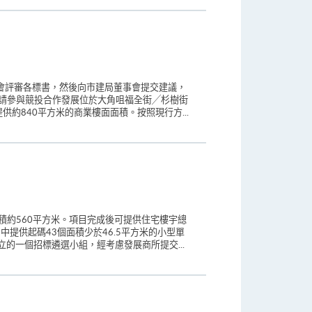
會評審各標書，然後向市建局董事會提交建議，
邀請參與競投合作發展位於大角咀福全街╱杉樹街
供約840平方米的商業樓面面積。按照現行方...
積約560平方米。項目完成後可提供住宅樓宇總
中提供起碼43個面積少於46.5平方米的小型單
立的一個招標遴選小組，經考慮發展商所提交...