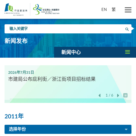
跳
到
EN
繁
主
要
输
内
搜寻
入
容
关
新闻发布
键
字
新闻中心
2026年7月31日
市建局公布庇利街／浙江街项目招标结果
1 / 6
开始/
2011年
选择年份