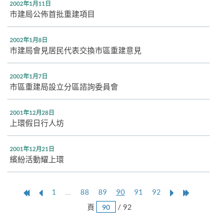
2002年1月11日
市建局公佈首批重建項目
2002年1月8日
市建局會見居民代表交換市區重建意見
2002年1月7日
市區重建局設立分區諮詢委員會
2001年12月28日
上環假日行人坊
2001年12月21日
繽紛活動耀上環
第
上
本
Next
Last
1
...
88
89
90
91
92
一
一
頁
Page
Page
跳
頁
/ 92
頁
頁
頁