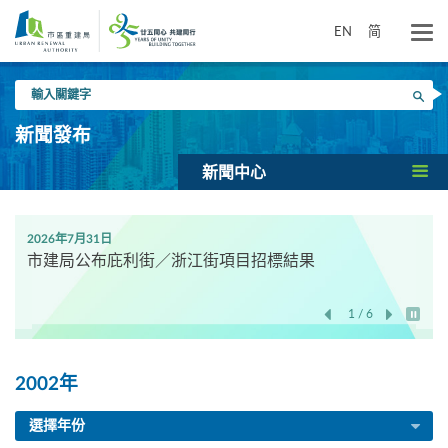
跳
到
EN
简
主
要
輸
內
搜尋
入
容
關
新聞發布
鍵
字
新聞中心
2026年7月31日
市建局公布庇利街／浙江街項目招標結果
1 / 6
開始/
2002年
選擇年份