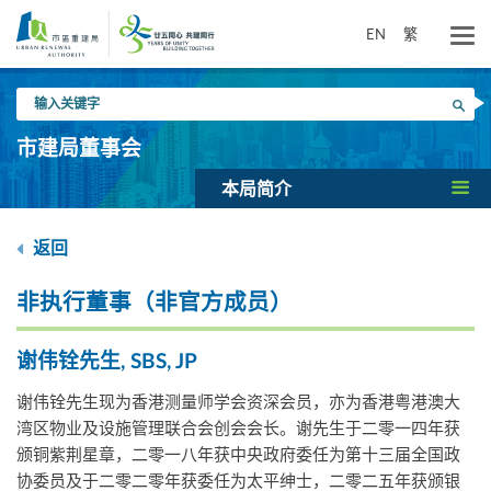
跳
到
EN
繁
主
要
输
内
搜寻
入
容
关
市建局董事会
键
字
本局简介
返回
非执行董事（非官方成员）
谢伟铨先生, SBS, JP
谢伟铨先生现为香港测量师学会资深会员，亦为香港粤港澳大
湾区物业及设施管理联合会创会会长。谢先生于二零一四年获
颁铜紫荆星章，二零一八年获中央政府委任为第十三届全国政
协委员及于二零二零年获委任为太平绅士，二零二五年获颁银