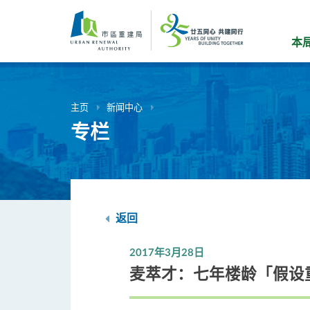
跳
到
主
本
要
内
容
主页
新闻中心
专栏
返回
2017年3月28日
麦萃才：七年楼龄「假设