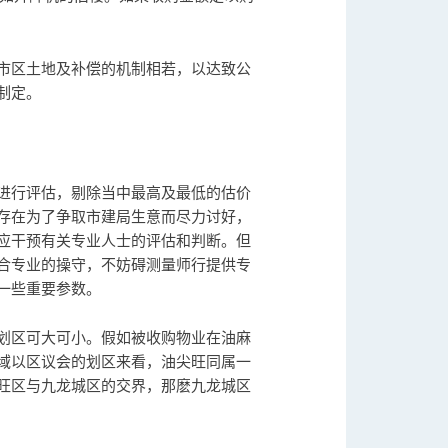
市区土地及补偿的机制相若，以达致公
制定。
进行评估，剔除当中最高及最低的估价
存在为了争取市建局生意而尽力讨好，
应干预有关专业人士的评估和判断。但
合专业的操守，不妨碍测量师行提供专
一些重要参数。
划区可大可小。假如被收购物业在油麻
域以区议会的划区来看，油尖旺同属一
旺区与九龙城区的交界，那麽九龙城区