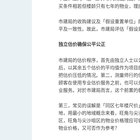
买条件相若但楼龄只有七年的物业，理
市建局的收购建议及「假设重置单位」
平及一致性。故此，市建局评估「假设
独立估价确保公平公正
市建局的估价程序，首先由独立人士以
后，以其余五个估价的平均值作为项目
把估价压低的情况。第二，测量师行的
顾客在使用专业估价服务之前，也可以
业服务。对於市建局而言，这个前置的
第三，常见的误解是「同区七年楼尺价
地，用最小的地域概念来看，旺角与尖
区，旺角与尖沙咀区的物业价格理应可
物业价格，又可否作为参考？