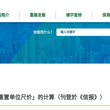
局简介
重建发展
楼宇复修
保
输
你想找什么？
入
关
键
字
重置单位尺价」的计算（刊登於《信报》）