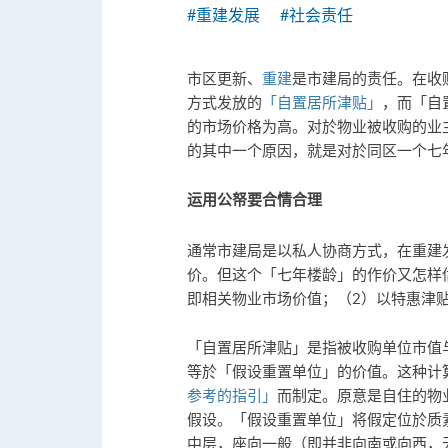
#重建发展
#社会责任
市区更新、
重建
是市建局的责任。在收
方式发放的
「自置居所津贴」
，而「自
的市场价格为高。对於物业被收购的业
的其中一个原因，就是对於同区一个七
运用公帑要合情合理
通常市建局是以私人协商方式，在重建
价。但这个「七年楼龄」的作价又怎样
即相关物业市场价值；（2）以特惠津
「自置居所津贴」是指被收购单位市值
等於「假设重置单位」的价值。这种计
参考的指引」
而制定。原意是自住的物
假设。「假设重置单位」将假定位於质
中层，座向一般（即并非向南或向西，