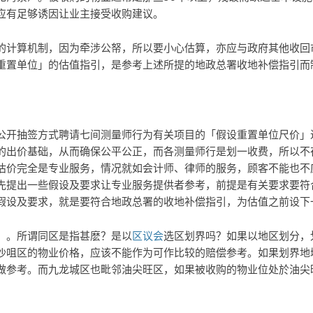
应有足够诱因让业主接受收购建议。
的计算机制，因为牵涉公帑，所以要小心估算，亦应与政府其他收回
重置单位」的估值指引，是参考上述所提的地政总署收地补偿指引而
公开抽签方式聘请七间测量师行为有关项目的「假设重置单位尺价」
的出价基础，从而确保公平公正，而各测量师行是划一收费，所以不
估价完全是专业服务，情况就如会计师、律师的服务，顾客不能也不
先提出一些假设及要求让专业服务提供者参考，前提是有关要求要符
假设及要求，就是要符合地政总署的收地补偿指引，为估值之前设下
」。所谓同区是指甚麽？是以
区议会
选区划界吗？如果以地区划分，
沙咀区的物业价格，应该不能作为可作比较的赔偿参考。如果划界地
做参考。而九龙城区也毗邻油尖旺区，如果被收购的物业位处於油尖