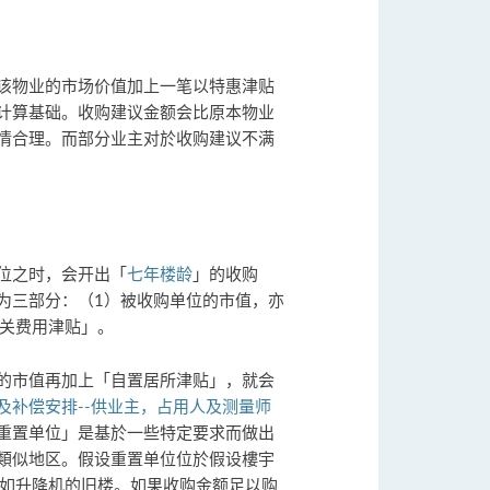
该物业的市场价值加上一笔以特惠津贴
计算基础。收购建议金额会比原本物业
情合理。而部分业主对於收购建议不满
位之时，会开出「
七年楼龄
」的收购
为三部分：（1）被收购单位的市值，亦
相关费用津贴」。
的市值再加上「自置居所津贴」，就会
及补偿安排--供业主，占用人及测量师
重置单位」是基於一些特定要求而做出
類似地区。假设重置单位位於假设樓宇
施如升降机的旧楼。如果收购金额足以购