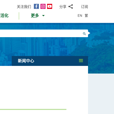
面
Instagram
YouTube
关注我们
分享
订阅
电
书
邮
EN
繁
育活化
更多
WhatsApp
微
面
信
Twitter
搜寻
书
LinkedIn
微
博
新闻中心