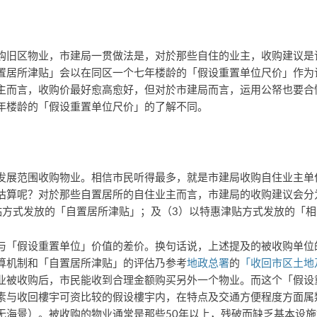
购旧区物业，市建局一贯做法是，对於那些自住的业主，收购建议是
置居所津贴」会以在同区一个七年楼龄的「假设重置单位尺价」作为
主而言，收购价最好愈高愈好，但对於市建局而言，运用公帑也要合
年楼龄的「假设重置单位尺价」的了解不同。
发展范围收购物业。相信市民听得最多，就是市建局收购自住业主单
估算呢？对於那些自置居所的自住业主而言，市建局的收购建议会分
贴方式发放的「自置居所津贴」；及（3）以特惠津贴方式发放的「
与「假设重置单位」价值的差价。换句话说，上述提及的被收购单位
算机制和「自置居所津贴」的评估乃参考
地政总署
的
「收回市区土地
业被收购后，市民能收到合理金额购买另外一个物业。而这个「假设
素与收回樓宇可资比较的假设樓宇内，在特点及交通方便程度方面属
无海景）。被收购的物业通常是那些50年以上，残破而缺乏基本设