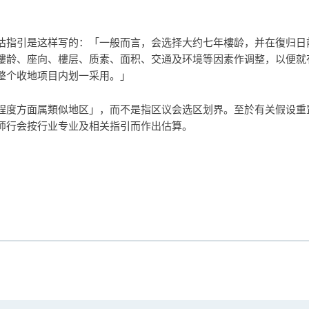
估指引是这样写的：「一般而言，会选择大约七年樓龄，并在復归日
樓龄、座向、樓层、质素、面积、交通及环境等因素作调整，以便就
整个收地项目内划一采用。」
程度方面属類似地区」，而不是指区议会选区划界。至於有关假设重
师行会按行业专业及相关指引而作出估算。