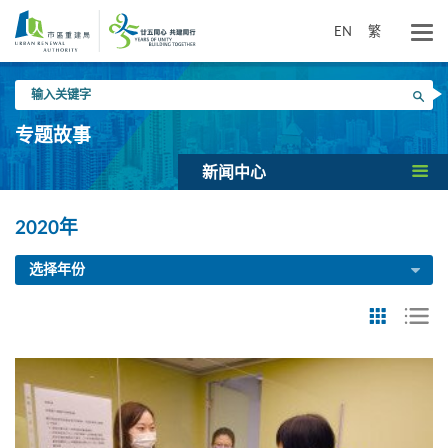
跳
到
EN
繁
主
要
输
内
搜寻
入
容
关
专题故事
键
字
新闻中心
2020年
选择年份