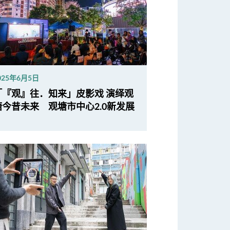
025年6月5日
「『观』往．知来」皮影戏 演绎观
塘今昔未来 观塘市中心2.0新发展