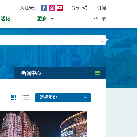
面
Instagram
YouTube
关注我们
分享
订阅
电
书
邮
EN
繁
育活化
更多
WhatsApp
微
面
信
Twitter
搜寻
书
LinkedIn
微
博
新闻中心
选择年份