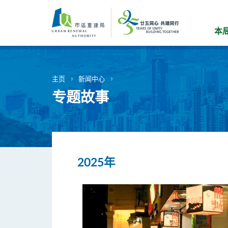
跳
到
主
本
要
内
容
主页
新闻中心
专题故事
2025年