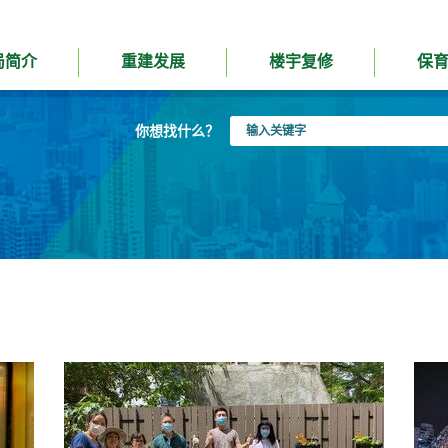
局简介
重建发展
楼宇复修
保
输
你想找什么？
入
关
键
字