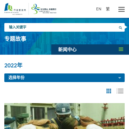
跳
到
EN
繁
主
要
输
内
搜寻
入
容
关
专题故事
键
字
新闻中心
2022年
选择年份