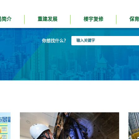
局简介
重建发展
楼宇复修
保
输
你想找什么？
入
关
键
字