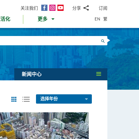
面
Instagram
YouTube
关注我们
分享
订阅
电
书
邮
EN
繁
育活化
更多
WhatsApp
微
面
信
Twitter
搜寻
书
LinkedIn
微
博
新闻中心
选择年份