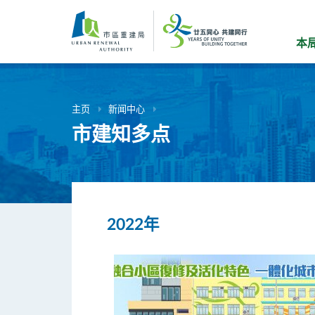
跳
到
主
本
要
内
容
主页
新闻中心
市建知多点
2022年