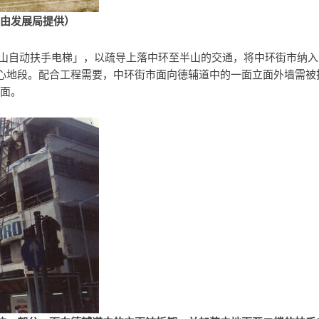
片由发展局提供）
半山自动扶手电梯」，以疏导上落中环至半山的交通，将中环街市纳
心地段。配合工程需要，中环街市面向德辅道中的一面立面外墙需被
立面。