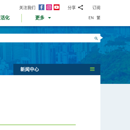
面
Instagram
YouTube
关注我们
分享
订阅
电
书
邮
EN
繁
育活化
更多
WhatsApp
微
面
信
Twitter
搜寻
书
LinkedIn
微
博
新闻中心