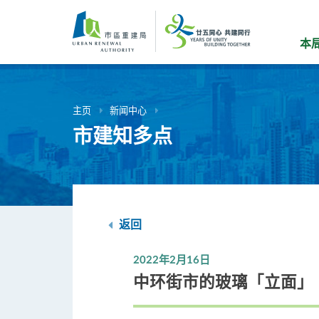
跳
到
主
本
要
内
容
主页
新闻中心
市建知多点
返回
2022年2月16日
中环街市的玻璃「立面」