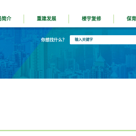
局简介
重建发展
楼宇复修
保
输
你想找什么？
入
关
键
字