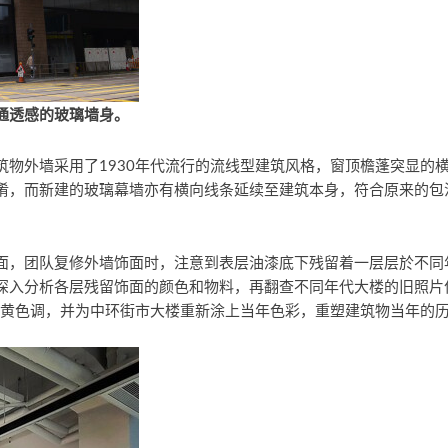
通透感的玻璃墙身。
筑物外墙采用了1930年代流行的流线型建筑风格，窗顶檐蓬突显的
淆，而新建的玻璃幕墙亦有横向线条延续至建筑本身，符合原来的包
面，团队复修外墙饰面时，注意到表层油漆底下残留着一层层於不同
深入分析各层残留饰面的颜色和物料，再翻查不同年代大楼的旧照片
的米黄色调，并为中环街市大楼重新涂上当年色彩，重塑建筑物当年的