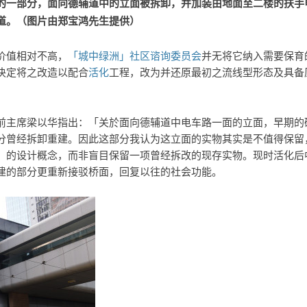
的一部分，面向德辅道中的立面被拆卸，并加装由地面至二楼的扶手
道。（图片由郑宝鸿先生提供）
价值相对不高，
「城中绿洲」社区谘询委员会
并无将它纳入需要保育
决定将之改造以配合
活化
工程，改为并还原最初之流线型形态及具备
前主席梁以华指出：「关於面向德辅道中电车路一面的立面，早期的
分曾经拆卸重建。因此这部分我认为这立面的实物其实是不值得保留
」的设计概念，而非盲目保留一项曾经拆改的现存实物。现时活化后
建的部分更重新接驳桥面，回复以往的社会功能。