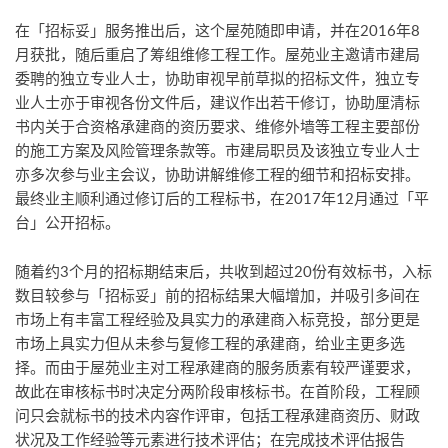
在「招标妥」服务推出后，这个屋苑随即申请，并在2016年8
月获批，随后重启了筹组维修工程工作。屋苑业主邀请市建局
委聘的独立专业人士，协助审视早前草拟的招标文件，独立专
业人士亦于审视各份文件后，建议作出若干修订，协助厘清标
书内关于合资格承建商的资历要求、维修外墙等工程主要部份
的施工方案及风险管理条款等。市建局职员及该独立专业人士
亦多次参与业主会议，协助讲解维修工程的细节和招标安排。
最终业主顺利通过修订后的工程标书，在2017年12月通过「平
台」公开招标。
随着约3个月的招标期结束后，共收到超过20份有效标书，入标
数目较参与「招标妥」前的招标结果大幅增加，并吸引多间在
市场上有丰富工程经验及具实力的承建商入标竞投，部分更是
市场上具实力但从未参与复修工程的承建商，给业主更多选
择。而由于屋苑业主对工程承建商的服务质素有较严谨要求，
故此在审核标书时决定分两阶段审核标书。在首阶段，工程顾
问只会就标书的技术内容作评审，包括工程承建商资历、财政
状况及工作经验等元素进行技术评估；在完成技术评估报告