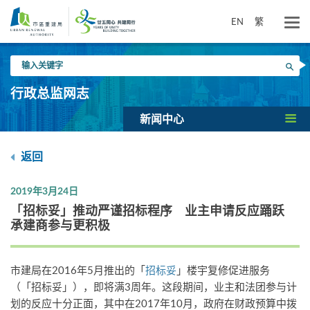
跳
到
EN
繁
主
要
输
内
搜寻
入
容
关
行政总监网志
键
字
新闻中心
返回
2019年3月24日
「招标妥」推动严谨招标程序 业主申请反应踊跃
承建商参与更积极
市建局在2016年5月推出的「
招标妥
」楼宇复修促进服务
（「招标妥」），即将满3周年。这段期间，业主和法团参与计
划的反应十分正面，其中在2017年10月，政府在财政预算中拨