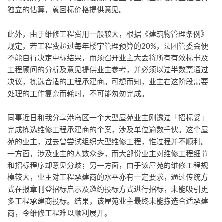
独立的估算，就回标价格提供意见。
此外，由于维修工程费用一般较大，根据《建筑物管理条例》
规定，若工程费超过每年楼宇管理预算的20%，法团管委会便
不能自行决定中标结果，而须召开业主大会将所有有效标书及
工程顾问的分析及意见提供业主参考，并必须以过半数票通过
决议，拣选合适的工程承建商。可想而知，业主在这阶段需要
处理的工作复杂而耗时，不可能匆匆完成。
同事近日和我分享港岛区一个大型屋苑业主刚透过「招标妥」
完成拣选维修工程承建商的个案，涉及单位逾数千伙。这个屋
苑的业主，过去曾尝试组织大型维修工程，惟过程并不顺利。
一方面，涉及业主的人数众多，而大部份业主对维修工程细节
和招标程序却意见分歧；另一方面，由于该屋苑的维修工程规
模较大，业主对工程承建商的水平亦有一定要求，通过传统方
式在报章刊登招标启示及邀约投标方式进行招标，未能吸引更
多工程承建商投标。结果，该屋苑业主最终未能拣选合适承建
商，令维修工程难以顺利展开。