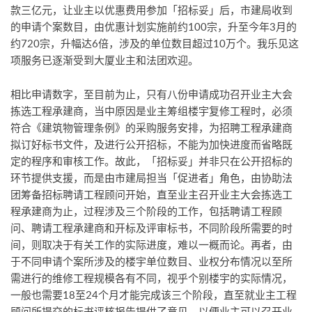
款三亿元，让业主以优惠费用参加「招标妥」后，市建局收到
的申请个案数目，由优惠计划实施前约100宗，升至今年3月的
约720宗，升幅达6倍，涉及的单位数目超过10万个。我乐见这
项服务已逐渐受到大厦业主和法团欢迎。
相比申请数字，至目前为止，只有八份申请成功召开业主大会
拣选工程承建商，当中原因是业主筹组楼宇复修工程时，必须
符合《建筑物管理条例》的采购服务安排，为招聘工程承建商
拟订好标书文件，及进行公开招标，不能为加快进度而省略既
定的程序和审核工作。故此，「招标妥」并非只在公开招标的
环节提供支援，而是由市建局担当「促进者」角色，由协助法
团筹备招标聘请工程顾问开始，直至业主召开业主大会拣选工
程承建商为止，过程涉及三个阶段的工作，包括聘请工程顾
问、聘请工程承建商和开标及评审标书，不同阶段所需要的时
间，则取决于有关工作的实际进度，难以一概而论。再者，由
于不同申请个案所涉及的楼宇单位数目、业权分布情况以至所
需进行的维修工程规模各有不同，视乎个别楼宇的实际情况，
一般也需要18至24个月才能完成该三个阶段，直至就业主工程
顾问所提交的标书评核报告提供了意见，以便业主可以召开业