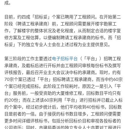
成。
目前，约四成「招标妥」个案已聘用了工程顾问。在开始第二
阶段（聘请工程承建商）前，工程顾问需要展开楼宇勘察工
作，了解楼宇的整体状况及老化程度，从而制定合适的楼宇复
修方案及工程估算，以便编制聘请工程承建商的标书，而「招
标妥」下的独立专业人士会在上述过程为业主提供意见。
第三阶段的工作主要透过
电子招标平台
（「平台」）招聘工程
承建商，及截标后进行开标并由工程顾问审核每份标书及撰写
评核报告，最后召开业主大会议决中标的承建商。现时，约有
70宗个案已透过「平台」招标聘请工程承建商，而当中约60宗
个案已经完成招标。此阶段工作较耗时，原因之一是引入「平
台」服务前，一般受资助的大厦维修工程，回标数目平均只有
约20份；而在上述该60宗利用「平台」进行招标并已截止入标
的个案中，经过初步统计后，他们平均收到40份标书，回标数
目是前者的一倍。由于接获的标书数目增多，工程顾问便需要
更多时间详细评核标书，包括分析回标价目和审视各投标者的
公司资历；同时，市建局委派的独立专业人士亦要对工程进行