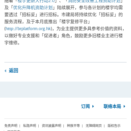
随着「
楼宇更新大行动2.0
」、「
消防安全改善工程资助计划
」
及「
优化升降机资助计划
」陆续展开，参与各计划的楼宇均需
要透过「招标妥」进行招标。市建局将持续优化「招标妥」的
服务流程，及于本月底推出「楼宇复修平台」
(
http://brplatform.org.hk
)，为业主提供更多具参考价值的资料，
以做好专业支援和「促进者」角色，鼓励更多旧楼业主进行楼
宇维修。
返回
订阅
联络本局
免责声明
私隐声明
资讯披露声明
种族平等
无障碍网页
版权告示