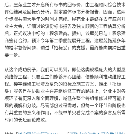
后，屋苑业主才开启所有标书的回标价，由工程顾问综合技术
评估结果及回标价分析，制定整体标书分析报告，因而，这两
个步骤共需大半年的时间才完成。屋苑业主最终在去年底召开
业主大会，详细讨论该份标书报告及独立顾问的工程估算分析
后，正式议决中标的工程承建商。据知，该屋苑已与工程承建
商签订合约，预计今年第二季便能展开工程。这屋苑拖延多年
的楼宇复修问题，透过「招标妥」的支援，最终能向前跨出重
要一步。
从这个成功例子，我们可以见到，即使这类规模庞大的大型屋
苑维修工程，只要业主们能够齐心团结，便能顺利推动维修工
程。楼宇维修工程涉及复杂的招标及施工方案，推出「招标
妥」服务旨在协助业主在筹组维修工程的路途上，让业主对各
项环节有更深入和全面理解，减低在整个筹组维修过程可能出
现的误解和分歧。尽管部份过程需时，但每一个环节和阶段也
有其重要的意义和作用，不能单单只看完成个案的多寡及所需
时间的长短而论成败。