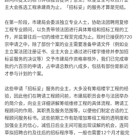
主大会拣选工程承建商为止，「招标妥」的服务才算是完结。
在第一阶段，市建局会委派独立专业人士，协助法团聘用复修
工程专业顾问，以负责带领法团进行具体筹组和招标工程的工
作，并监督往后一切的维修工程至完成为止。现时已接获的720
宗申请之中，除了部份个案的业主需要准备申请文件（例如业
主立案法团注册证书、业主大会上通过进行楼宇维修并参加招
标妥服务的决议等）交予市建局作资格审核外，我们已完成审
批约六百宗的申请，占申请总数约八成多，包括有部份是新近
才参与计划的个案。
这些申请「招标妥」服务的业主，大多没有筹组楼宇工程的经
验，因此他们在聘请工程顾问前，市建局职员会参与法团举办
的简介会，向业主详细讲解筹组维修工程的具体流程、聘请工
程顾问的作用、其职责及服务范围等，以便他们制定合适的工
程顾问服务标书。这些前期工作有助增加筹组工程的透明度和
加强业主的信心，减低日后业主间可能出现误解的机会，连同
草拟招聘合约及往后的招标程序等，一般也需要12个月才能完