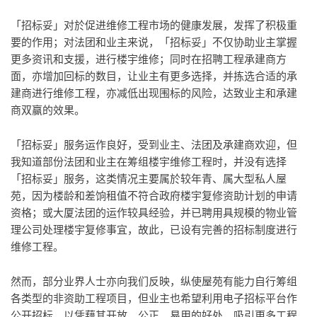
「招标妥」对於促进维修工程市场的健康发展，发挥了积极重
要的作用；对法团和业主来说，「招标妥」不仅协助业主掌握
更多资讯和支援，进行楼宇维修；同时在招聘工程承建商方
面，亦增加回标的数目，让业主有更多选择，并拣选合适的承
建商进行维修工程，亦减低出现围标的风险，达致业主和承建
商双赢的效果。
「招标妥」服务运作良好，受到业主、法团及承建商欢迎，但
我知道部份法团和业主在筹组楼宇维修工程时，并没有选择
「招标妥」服务，这类情况主要属於较年青、属大型私人屋
苑，因为楼龄和差饷租值不符合政府楼宇复修资助计划的申请
资格；或大厦法团的运作较具经验，并已聘用具规模的物业管
理公司处理楼宇复修事宜，故此，已设有完善的招标制度进行
维修工程。
然而，部分业界人士亦向我们反映，纵使屋苑有能力自行筹组
各类型的非资助工程项目，但业主也希望利用电子招标平台作
公开招标，以凭藉其开放、公正、易用的好处，吸引更多工程