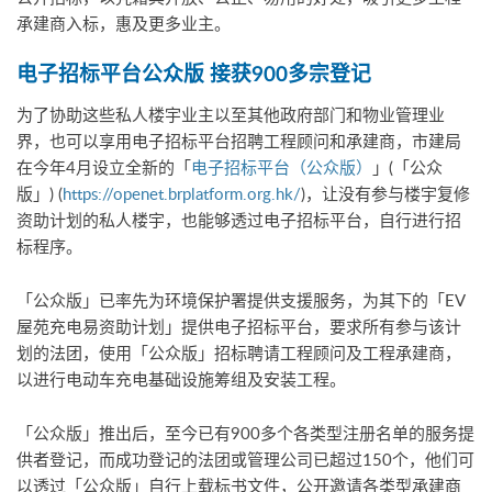
承建商入标，惠及更多业主。
电子招标平台公众版
接获
900
多宗登记
为了协助这些私人楼宇业主以至其他政府部门和物业管理业
界，也可以享用电子招标平台招聘工程顾问和承建商，市建局
在今年4月设立全新的「
电子招标平台（公众版）
」(「公众
版」) (
https://openet.brplatform.org.hk/
)，让没有参与楼宇复修
资助计划的私人楼宇，也能够透过电子招标平台，自行进行招
标程序。
「公众版」已率先为环境保护署提供支援服务，为其下的「EV
屋苑充电易资助计划」提供电子招标平台，要求所有参与该计
划的法团，使用「公众版」招标聘请工程顾问及工程承建商，
以进行电动车充电基础设施筹组及安装工程。
「公众版」推出后，至今已有900多个各类型注册名单的服务提
供者登记，而成功登记的法团或管理公司已超过150个，他们可
以透过「公众版」自行上载标书文件，公开邀请各类型承建商