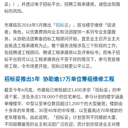
妥」），并透过电子招标平台，招聘工程承建商，减低出现围
标的风险。
市建局在2016年5月推出「
招标妥
」，担当楼宇维修「促进
者」角色，以优惠费用向业主和法团提供一系列专业支援服
务，从协助法团筹备招标工程顾问开始，直至业主召开业主大
会拣选工程承建商为止。整个服务流程涉及三个阶段的工作，
包括聘请工程顾问、聘请工程承建商以及评审标书；而电子招
标平台则可以让工程承建商在不受干扰的情况下，参与竞投维
修工程，令市场更开放、招标过程更公平公正。
招标妥推出5年 协助逾17万单位筹组维修工程
截至今年6月底，市建局已审批超过1,600多宗「招标妥」的申
请个案，涉及多达178,000个的住宅单位。参与计划的楼宇涵盖
单幢楼宇、中型以至单位数目超过1,200个的大型屋苑；楼龄由
十多年的年青楼、30至40年的中年楼、以至最高达70年楼龄的
老年楼皆有。由此说明，「招标妥」计划受到不同楼龄大厦、
不同规模屋苑的业主和法团广泛欢迎；而计划亦促进业主对楼