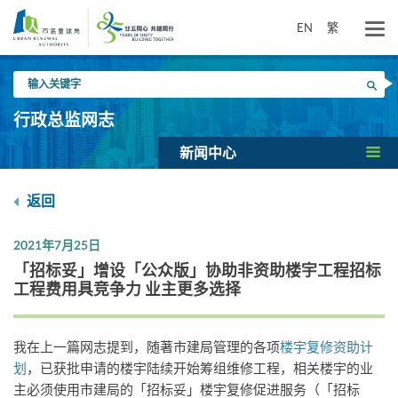
跳
到
EN
繁
主
要
输
内
搜寻
入
容
关
行政总监网志
键
字
新闻中心
返回
2021年7月25日
「招标妥」增设「公众版」协助非资助楼宇工程招标
工程费用具竞争力 业主更多选择
我在上一篇网志提到，随著市建局管理的各项
楼宇复修资助计
划
，已获批申请的楼宇陆续开始筹组维修工程，相关楼宇的业
主必须使用市建局的「招标妥」楼宇复修促进服务（「招标