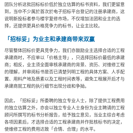
团队分析这批回标标价低於独立估算的标书资料，我们更留意
到，当中不少属於首次於电子招标平台登记的注册承建商，这
说明新投标者参与楼宇复修市场，不仅增加法团和业主的选
择，还提供更具价格竞争力的标书，让业主比较。
「招标妥」为业主和承建商带来双赢
尽管整体回标价更具竞争力，我们亦鼓励业主选择合适的工程
承建商时，不应单以「价格主导」，只选择回标价最低的承建
商；相反，业主须全面审核承建商的背景、资历、对维修工程
的理解，并审阅标书是否已清楚列明工程的具体方案、人手配
置、用料产地及质素以及工程时间表等，避免工程展开后才与
承建商就工程的执行细节出现分歧和争拗。
因此，「招标妥」所委聘的独立专业人士，除了提供工程费用
的独立估算之外，亦会以独立专业人士身份为业主聘请的工程
顾问所撰写的标书分析报告，给予独立意见，当业主综合考虑
各项因素后，才选择合适的工程承建商并作批核标书的决定，
使维修工程的费用达致「合情、合理」的水平。