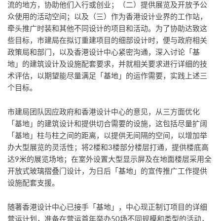
流的地方，协助他们入行或创业；（二）提供展览及开放予公
众使用的活动空间；以及（三）作为香港设计业界的工作站，
牵头推广时装和其他不同设计的项目和活动。为了协助达致这
些目标，市建局在拟订重建项目的细部设计时，便与政府相关
政策局和部门，以及香港设计中心紧密沟通，深入讨论「基
地」的建筑设计及设施配套要求，并就相关要求进行详细的技
术评估，以期望能尽量满足「基地」的运作需要，实践上述三
个目标。
市建局团队因应政府和香港设计中心的意见，从三方面优化
「基地」的建筑设计和提供切合需要的设施，这包括尽量扩阔
「基地」柱与柱之间的距离，以提供无间隔的空间，以增加举
办大型展览的灵活性；将2楼和3楼部分楼层打通，提供楼底高
达9米的展览场地；在室外设置大型显示屏及在地面楼层采用全
开放式玻璃摺叠门设计，为日后「基地」的宣传推广工作提供
设施配套支援。
随著香港设计中心已接手「基地」，中心现正制订项目的详细
营运计划，准备在营运首年举办50场不同规模和类型的活动，