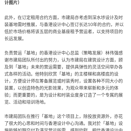
计图片）
此外，在订定租用合约方面，市建局亦考虑到深水埗设计及时
装基地需时推展，与香港设计中心签订长达10年的合约，并以
低於市场价格将该五层的商业基座租予营运者，以支持项目的
长远发展。
负责营运「基地」的香港设计中心总监（策略发展）林伟强感
谢市建局团队所付出的努力，认为市建局在建筑设计方面，顾
及到「基地」未来的营运需要，提供具弹性的灵活空间举办各
式各样的活动。他特别欣赏「基地」的主楼梯和高楼底的设
计，方便设计师在筹备展览或时装秀时，设置各种不同大小的
装置，以创造特色的光影效果，为观众带来崭新和多元的体
验；而更重要的，是为设计和时装业度身订造了一个专属的展
览、活动和培训场地。
市建局团队在推行「基地」这个项目上，除投放资源外，亦花
了很大的心思和时间与香港设计中心沟通。我对於「基地」设
施能够如期交付及满足营运所需，感到欣慰，相信香港设计中