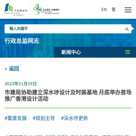
跳
到
EN
繁
主
要
输
内
搜寻
入
容
关
行政总监网志
键
字
新闻中心
返回
2023年11月19日
市建局协助建立深水埗设计及时装基地 月底举办首场
推广香港设计活动
#重建发展
#规划主导
#深水埗更新