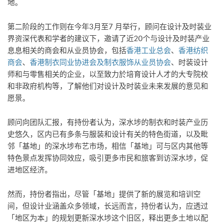
地。
第二阶段的工作则在今年3月至7 月举行，顾问在设计及时装业
界资深代表和学者的建议下，邀请了近20个与设计及时装产业
息息相关的商会和从业员协会，包括
香港工业总会
、
香港纺织
商会
、
香港制衣同业协进会及制衣服饰从业员协会
、时装设计
师和与零售相关的企业，以至致力於培育设计人才的大专院校
和非政府机构等，了解他们对设计及时装业未来发展的意见和
愿景。
顾问向团队汇报，有持份者认为，深水埗的制衣和时装产业历
史悠久，区内已有多条与服装和设计有关的特色街道，以及毗
邻「基地」的深水埗布艺市场，相信「基地」可与区内其他等
特色景点发挥协同效应，吸引更多市民和旅客到访深水埗，促
进地区经济。
然而，持份者指出，尽管「基地」提供了新的展览和培训空
间，但设计业涵盖众多领域，长远而言，持份者认为，应透过
「地区为本」的规划更新深水埗这个旧区，释出更多土地以配