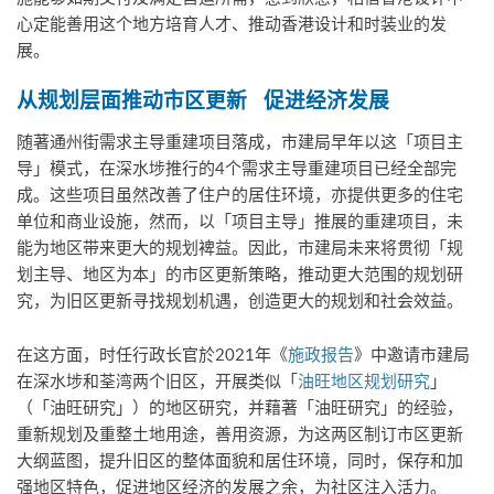
心定能善用这个地方培育人才、推动香港设计和时装业的发
展。
从规划层面推动市区更新
促进经济发展
随著通州街需求主导重建项目落成，市建局早年以这「项目主
导」模式，在深水埗推行的4个需求主导重建项目已经全部完
成。这些项目虽然改善了住户的居住环境，亦提供更多的住宅
单位和商业设施，然而，以「项目主导」推展的重建项目，未
能为地区带来更大的规划裨益。因此，市建局未来将贯彻「规
划主导、地区为本」的市区更新策略，推动更大范围的规划研
究，为旧区更新寻找规划机遇，创造更大的规划和社会效益。
在这方面，时任行政长官於2021年《
施政报告
》中邀请市建局
在深水埗和荃湾两个旧区，开展类似「
油旺地区规划研究
」
（「油旺研究」）的地区研究，并藉著「油旺研究」的经验，
重新规划及重整土地用途，善用资源，为这两区制订市区更新
大纲蓝图，提升旧区的整体面貌和居住环境，同时，保存和加
强地区特色，促进地区经济的发展之余，为社区注入活力。