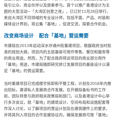
吸引公众、商业伙伴以及旅客参与。首个以推广香港设计为主
题的大型活动—「大湾区创意之夜」，已订於11月28日举行，
来自大湾区不同领域的专业设计师，包括平面、产品、时装和
媒体设计界别，将云集「基地」，促进交流，探索合作机会。
改变商场设计
配合
「
基地」营运需要
市建局在2013年启动深水埗通州街重建项目，根据政府当时批
准的规划大纲，项目内的五层基座可用作零售、餐饮和服务等
的商业用途。然而，为了配合政府将这项目的商业部分用作
「基地」用途，市建局随即研究修订发展项目的基座设计以满
足「基地」的营运需要。
当时重建项目已完成楼宇拆卸和平整工程，计划在2018年内推
出招标，邀请私人发展商合作发展。在开展拟备标书的工作
前，团队特意与政府相关政策局和部门，以及香港设计中心举
行多次会议，就「基地」的建筑设计、空间布局和设施配套等
作深入讨论，以了解项目的营运计划及在建筑硬件上的要求，
并将其列入项目的合作发展协议内，确保发展商可按「基地」