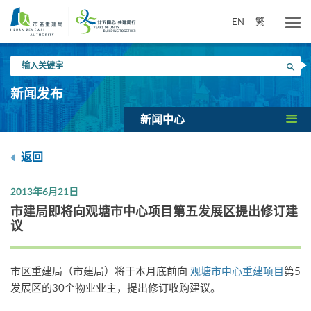
跳
到
EN
繁
主
要
输
内
搜寻
入
容
关
新闻发布
键
字
新闻中心
返回
2013年6月21日
市建局即将向观塘市中心项目第五发展区提出修订建
议
市区重建局（市建局）将于本月底前向
观塘市中心重建项目
第5
发展区的30个物业业主，提出修订收购建议。