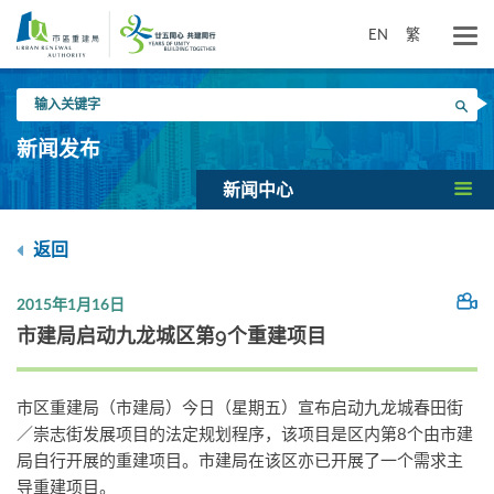
跳
到
EN
繁
主
要
输
内
搜寻
入
容
关
新闻发布
键
字
新闻中心
返回
2015年1月16日
市建局启动九龙城区第9个重建项目
市区重建局（市建局）今日（星期五）宣布启动九龙城春田街
／崇志街发展项目的法定规划程序，该项目是区内第8个由市建
局自行开展的重建项目。市建局在该区亦已开展了一个需求主
导重建项目。