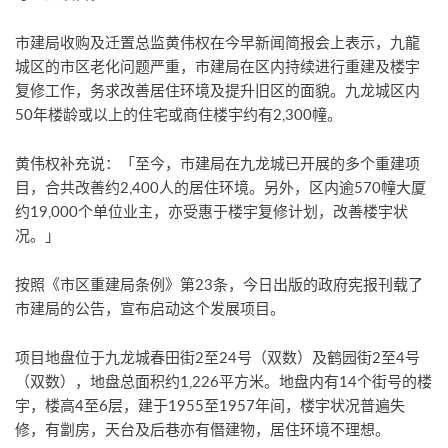
市建局收购及迁置总监黄伟权在今早新闻简报会上表示，九龍
城区的市区老化问题严重，市建局在区内持续进行重建及楼宇
复修工作，务求改善居住环境及提升旧区的面貌。九龙城区内
50年楼龄或以上的住宅或商住楼宇约有2,300幢。
黄伟权补充说：「至今，市建局在九龙城已开展的多个重建项
目，合共改善约2,400人的居住环境。另外，区内逾570幢大厦
约19,000个单位业主，亦受惠于楼宇复修计划，改善楼宇状
况。」
按照《市区重建局条例》第23条，今日出版的政府宪报刊载了
市建局的公告，宣布启动这个发展项目。
项目地盘位于九龙城春田街2至24号（双数）及鹤园街2至4号
（双数），地盘总面积约1,226平方米。地盘内有14个街号的楼
宇，楼高4至6层，建于1955至1957年间，楼宇状况普遍失
修，有劏房，天台及后巷亦有僭建物，居住环境不理想。