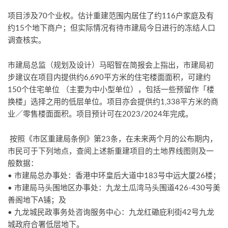
项目涉及70个业权。估计重建范围内居住了约116户家庭及有
约15个地下商户；但实际情况有待市建局今日进行的冻结人口
调查核实。
市建局总监（规划及设计）马昭智在简报会上指出，市建局初
步建议在项目内提供约6,690平方米的住宅楼面面积，可建约
150个住宅单位 （主要为中小型单位），包括一些预留作「楼
换楼」选择之用的低层单位。项目亦会提供约1,338平方米的商
业／零售楼面面积。项目预计可在2023/2024年完成。
按照《市区重建局条例》第23条，在未来两个月的公布期内，
市民可于下列地点，查阅上述新重建项目的土地界线图则及一
般数据：
• 市建局总办事处：香港中环皇后大道中183号中远大厦26楼；
• 市建局马头围地区办事处：九龙土瓜湾马头围道426-430号美
善阁地下A铺；及
• 九龙城民政事务处咨询服务中心：九龙红磡庇利街42号九龙
城政府合署低层地下。