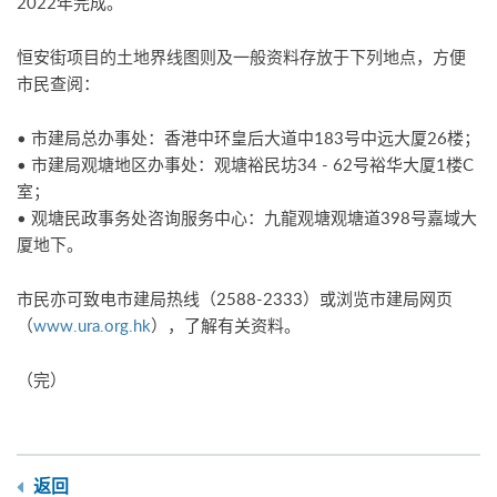
2022年完成。
恒安街项目的土地界线图则及一般资料存放于下列地点，方便
市民查阅：
• 市建局总办事处：香港中环皇后大道中183号中远大厦26楼；
• 市建局观塘地区办事处：观塘裕民坊34 - 62号裕华大厦1楼C
室；
• 观塘民政事务处咨询服务中心：九龍观塘观塘道398号嘉域大
厦地下。
市民亦可致电市建局热线（2588-2333）或浏览市建局网页
（
www.ura.org.hk
），了解有关资料。
（完）
返回