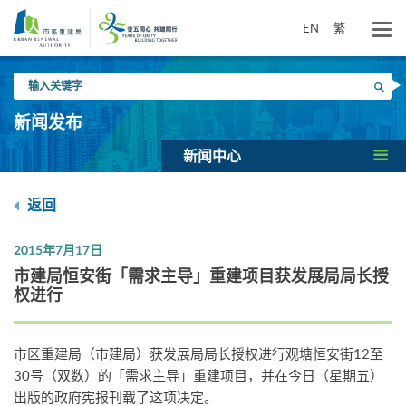
跳
到
EN
繁
主
要
输
内
搜寻
入
容
关
新闻发布
键
字
新闻中心
返回
2015年7月17日
市建局恒安街「需求主导」重建项目获发展局局长授
权进行
市区重建局（市建局）获发展局局长授权进行观塘恒安街12至
30号（双数）的「需求主导」重建项目，并在今日（星期五）
出版的政府宪报刊载了这项决定。