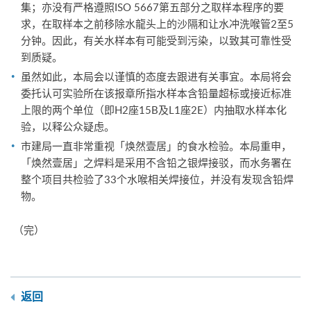
集；亦没有严格遵照ISO 5667第五部分之取样本程序的要
求，在取样本之前移除水龍头上的沙隔和让水冲洗喉管2至5
分钟。因此，有关水样本有可能受到污染，以致其可靠性受
到质疑。
虽然如此，本局会以谨慎的态度去跟进有关事宜。本局将会
委托认可实验所在该报章所指水样本含铅量超标或接近标准
上限的两个单位（即H2座15B及L1座2E）内抽取水样本化
验，以释公众疑虑。
市建局一直非常重视「焕然壹居」的食水检验。本局重申，
「焕然壹居」之焊料是采用不含铅之银焊接驳，而水务署在
整个项目共检验了33个水喉相关焊接位，并没有发现含铅焊
物。
（完）
返回