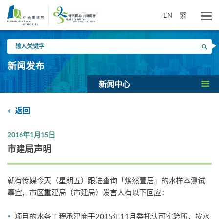
跳
到
EN
繁
主
要
输
内
搜寻
入
容
关
新闻发布
键
字
新闻中心
返回
2016年1月15日
市建局声明
就有传媒今天（星期五）跟进查询「焕然壹居」的水样本测试
事宜，市区重建局（市建局）发言人有以下回应：
项目的水务工程承建商于2015年11月委托认可实验所，按水