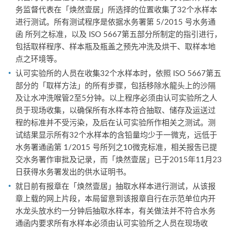
务监督代表在「焕然壹居」所选择的位置收集了32个水样本
进行测试。所有测试程序是依据水务署第 5/2015 号水务通
函 所列之标准，以及 ISO 5667第五部分所制定的指引进行，
包括取样程序、样本瓶及瓶盖之预先冲洗及烘干、取样本地
点之环境等。
认可实验所的人员在收集32个水样本时，依照 ISO 5667第五
部分的「取样方法」的所有步骤，包括移除水龍头上的沙隔
及让水冲洗喉管2至5分钟。以上程序必须由认可实验所之人
员于现场收集，以确保所有水样本符合抽取、储存及运送过
程的标准并不受污染，及后在认可实验所作相关之测试。测
试结果显示所有32个水样本的含铅量均少于一微克，远低于
水务署通函第 1/2015 号所列之10微克标准，相关报吿已提
交水务署作审批及记录，而「焕然壹居」已于2015年11月23
日获得水务署发出的供水证明书。
就日前有报章在「焕然壹居」抽取水样本进行测试，从该报
章上载的网上片段，本局留意到该报章自行在示范单位内开
水龙头放水约一分钟后抽取水样本，有关做法并不符合水务
通函内要求所有水样本必须由认可实验所之人员在现场收