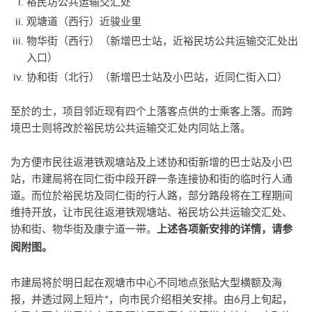
裕民坊公共运输交汇处
观塘道（西行）近骏业里
物华街（西行）（新增巴士站，近裕民坊公共运输交汇处出
入口）
协和街（北行）（新增巴士站及小巴站，近同仁街入口）
至於的士，项目邻近现有四个上落客点供的士乘客上落。而跨
境巴士则将改於裕民坊公共运输交汇处内同站上落。
为方便市民往返港铁观塘站及上述协和街新增的巴士站及小巴
站，市建局将在同仁街中段开辟一条连接协和街的临时行人通
道。而位於裕民坊及同仁街的行人路，部分路段将在工程期间
维持开放，让市民往返港铁观塘站、裕民坊公共运输交汇处、
协和街、物华街及康宁道一带。
上述各项新安排的详情，请参
阅附图。
市建局将於明日起在观塘市中心不同地点张贴大型横额及海
报，并透过网上短片*，向市民介绍相关安排。由6月上旬起，