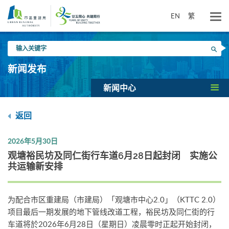
跳
到
EN
繁
主
要
输
内
搜寻
入
容
关
新闻发布
键
字
新闻中心
返回
2026年5月30日
观塘裕民坊及同仁街行车道6月28日起封闭 实施公
共运输新安排
为配合市区重建局（市建局）「观塘市中心2.0」（KTTC 2.0）
项目最后一期发展的地下管线改道工程，裕民坊及同仁街的行
车道将於2026年6月28日（星期日）凌晨零时正起开始封闭，