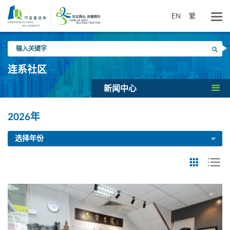
跳
到
EN
繁
主
要
输
内
搜寻
入
容
关
连系社区
键
字
新闻中心
2026年
选择年份