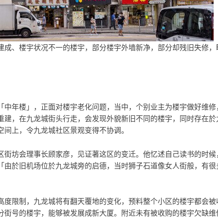
建成、楼宇状况不一的楼宇，部分楼宇外墙新净，部分却残旧失修，
】
「中年楼」，正面对楼宇老化问题，当中，个别业主为楼宇做好维修
重建，在九龙城街头行走，会发现外貌新旧不同的楼宇，同时存在於
空间上，令九龙城社区景观变得不协调。
区街坊会理事长顾家彦，见证著这区的变迁。他忆述自己读书的时候
「由於旧机场位於九龙城旁的启德，当时狮子石道像女人街般，有很
高度限制，九龙城将有翻天覆地的变化，预料整个小区的楼宇都会被
分街号的楼宇，能够被发展成新大厦。附近未有被收购的楼宇欠缺维