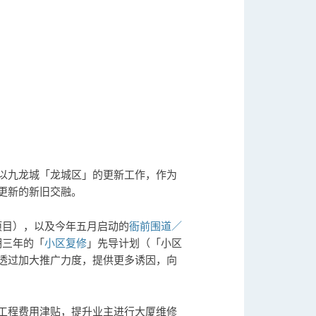
以九龙城「龙城区」的更新工作，作为
更新的新旧交融。
5项目），以及今年五月启动的
衙前围道／
期三年的「
小区复修
」先导计划（「小区
透过加大推广力度，提供更多诱因，向
工程费用津贴，提升业主进行大厦维修