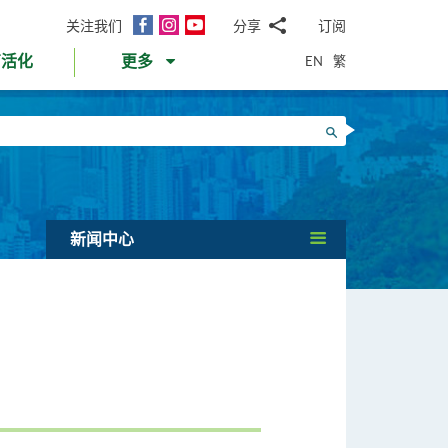
面
Instagram
YouTube
关注我们
分享
订阅
电
书
邮
EN
繁
育活化
更多
WhatsApp
微
面
信
Twitter
搜寻
书
LinkedIn
微
博
新闻中心