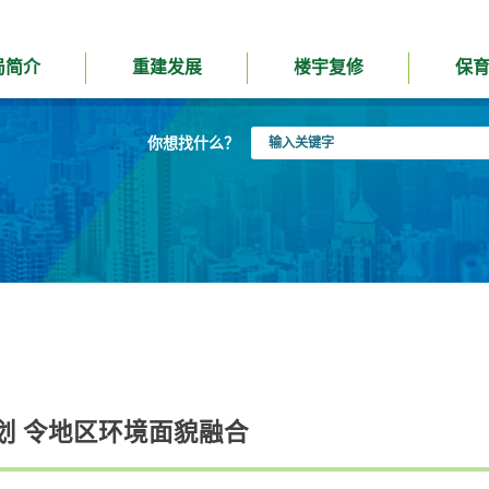
局简介
重建发展
楼宇复修
保
输
你想找什么？
入
关
键
字
划 令地区环境面貌融合