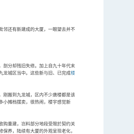
毗邻还有新建成的大厦，一眼望去并不
，剖分却残旧失修。加上自九十年代末
九龙城区当中。这些新与旧、已完成
楼
，刚搬到九龙城，区内不少唐楼都是该
多小摊档摆卖，很热闹，楼宇感觉新
收购重建，岂料部分地段受限於契约关
修保养，陆续有大厦的外观呈现老化，