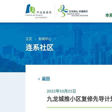
跳
到
主
本
要
内
容
主页
新闻中心
连系社区
返回
2022年10月25日
九龙城推小区复修先导计