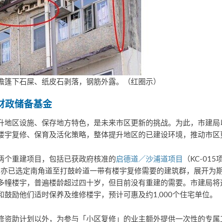
檐篷下石屎、纸皮石剥落，钢筋外露。（红圈示）
财政储备基金
升地区设施、保存地方特色，是未来市区更新的挑战。为此，市建局
楼宇复修、保育及活化策略，整体提升地区的已建设环境，推动市区
两个重建项目，包括已获政府核准的
启德道／沙浦道项目
（KC-01
）后，亦已选定南角道至打鼓岭道一带有楼宇复修需要的建筑群，展开为
多幢楼宇，普遍楼龄超过四十岁，但目前没有重建的需要。市建局将
鼓励他们适时保养及维修楼宇，预计可惠及约1,000个住宅单位。
修资助计划以外，为参与「小区复修」的业主额外提供一次性的专属