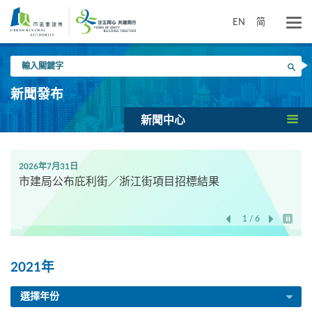
跳
到
EN
简
主
要
輸
內
搜尋
入
容
關
新聞發布
鍵
字
新聞中心
2026年7月31日
市建局公布庇利街／浙江街項目招標結果
1 / 6
開始/
2021年
選擇年份