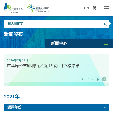
跳
到
EN
简
主
要
輸
內
搜尋
入
容
關
新聞發布
鍵
字
新聞中心
2026年7月31日
市建局公布庇利街／浙江街項目招標結果
1 / 6
開始/
2021年
選擇年份