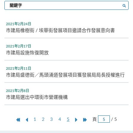
輸
搜尋
入
關
鍵
2021年2月24日
字
市建局橡樹街 / 埃華街發展項目邀請合作發展意向書
2021年2月17日
市建局設施恢復開放
2021年2月11日
市建局盛德街／馬頭涌道發展項目獲發展局局長授權進行
2021年2月8日
市建局選出中環街市營運機構
跳
第
上
本
Next
Last
頁
/ 5
1
2
3
4
5
頁
一
一
頁
Page
Page
頁
頁