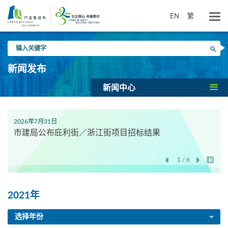
跳
到
EN
繁
主
要
输
内
搜寻
入
容
关
新闻发布
键
字
新闻中心
2026年7月31日
市建局公布庇利街／浙江街项目招标结果
1 / 6
开始/
2021年
选择年份