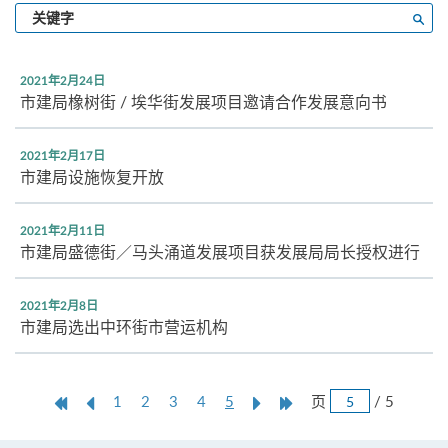
输
搜寻
入
关
键
2021年2月24日
字
市建局橡树街 / 埃华街发展项目邀请合作发展意向书
2021年2月17日
市建局设施恢复开放
2021年2月11日
市建局盛德街／马头涌道发展项目获发展局局长授权进行
2021年2月8日
市建局选出中环街市营运机构
跳
第
上
本
Next
Last
页
/ 5
1
2
3
4
5
页
一
一
页
Page
Page
页
页