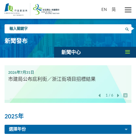
跳
到
EN
简
主
要
輸
內
搜尋
入
容
關
新聞發布
鍵
字
新聞中心
2026年7月31日
市建局公布庇利街／浙江街項目招標結果
1 / 6
開始/
2025年
選擇年份