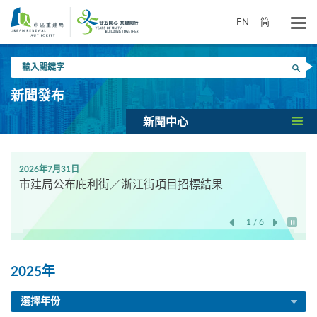
跳
到
EN
简
主
要
輸
內
搜尋
入
容
關
新聞發布
鍵
字
新聞中心
2026年7月31日
市建局公布庇利街／浙江街項目招標結果
1 / 6
開始/
2025年
選擇年份