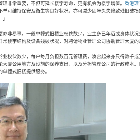
管理非常重要，不但可延长楼宇寿命，更有机会为楼宇增值。
香港理
不单可维持保安及衞生等良好状况，亦可减少因年久失修致残旧破损
。」
厦亦非易事。一般单幢式旧楼业权伙数少，业主多已年迈或身体状况
日常楼宇结构及设备残破状况，对聘请物业管理公司协助管理大厦的
於业权伙数少，每户每月负担数百元管理费，凑合起来亦只得数千或
论大厦公用地方及设施的保养支出，以及分担管理公司的行政成本。
的单幢式旧楼提供服务。