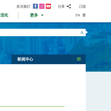
面
Instagram
YouTube
关注我们
分享
订阅
电
书
邮
EN
繁
育活化
更多
WhatsApp
微
面
信
Twitter
搜寻
书
LinkedIn
微
博
新闻中心