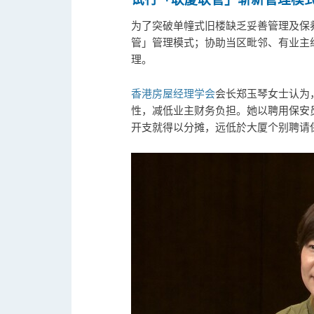
试行「联厦联管」崭新管理模
为了突破单幢式旧楼缺乏妥善管理及保
管」管理模式；协助当区毗邻、有业主
理。
香港房屋经理学会
会长郑玉琴女士认为
性，减低业主财务负担。她以聘用保安
开支就得以分摊，远低於大厦个别聘请