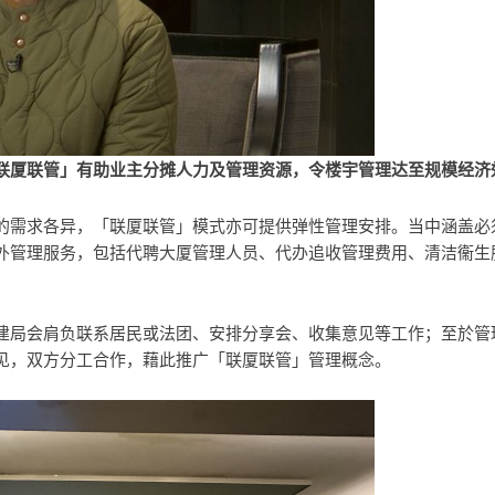
联厦联管」有助业主分摊人力及管理资源，令楼宇管理达至规模经济
的需求各异，「联厦联管」模式亦可提供弹性管理安排。当中涵盖必
外管理服务，包括代聘大厦管理人员、代办追收管理费用、清洁衞生
建局会肩负联系居民或法团、安排分享会、收集意见等工作；至於管
见，双方分工合作，藉此推广「联厦联管」管理概念。