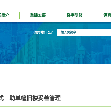
局简介
重建发展
楼宇复修
保
输
你想找什么？
入
关
键
字
式 助单幢旧楼妥善管理