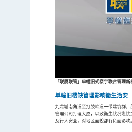
「联厦联管」单幢旧式楼宇联合管理新
单幢旧楼缺管理影响衞生治安
九龙城南角道至打鼓岭道一带建筑群，
管理公司打理大厦，以致衞生状况堪忧
及行人安全，对地区面貌都有负面影响