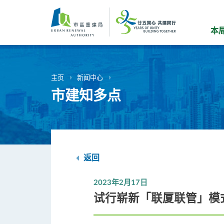
跳
到
主
本
要
内
容
主页
新闻中心
市建知多点
返回
2023年2月17日
试行崭新「联厦联管」模