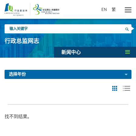
跳
到
EN
繁
主
要
输
内
搜寻
入
容
关
行政总监网志
键
字
新闻中心
选择年份
找不到结果。