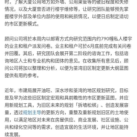
时，了解大厦公用地方如外墙、公用渠管等的破旧程度和失修
情况，以及大厦曾否进行楼宇维修等，让研究团队能够预先掌
握楼宇外部及单位内部的使用和耗损情况，以便日后制定适切
的市区更新模式。
顾问公司将於本周内以邮寄方式向研究范围内约790幢私人楼宇
的业主和租户派发问卷。业主和租户可於6月底前完成有关问卷
并回覆。其后，研究团队会展开第二阶段的谘询工作，包括谘
询地区人士和专业机构和团体的意见。在收集所有意见后，顾
问公司将加以整理和分析，以便为荃湾旧区制定更新大纲蓝图
提供有用的参考。
近年，市建局展开油旺、深水埗和荃湾的地区规划研究，目标
是及早为这些旧区制定宏观和具前瞻性的市区更新蓝图，并应
用新规划工具，为旧区未来的规划「拆墙松绑」、创造发展容
量，透过
规划主导
的更新方向，重整及重新规划旧区的土地使
用，以满足地区对未来在房屋供应、商业发展、社区设施、公
共和绿化空间等的需求，创造宜居的生活环境，并让地区能持
续发展。