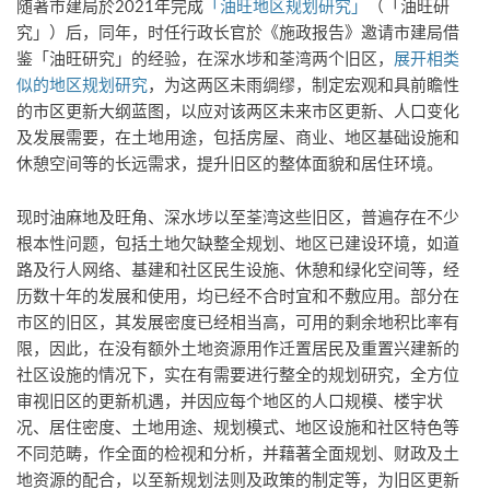
随著市建局於2021年完成
「油旺地区规划研究」
（「油旺研
究」）后，同年，时任行政长官於《施政报告》邀请市建局借
鉴「油旺研究」的经验，在深水埗和荃湾两个旧区，
展开相类
似的地区规划研究
，为这两区未雨绸缪，制定宏观和具前瞻性
的市区更新大纲蓝图，以应对该两区未来市区更新、人口变化
及发展需要，在土地用途，包括房屋、商业、地区基础设施和
休憩空间等的长远需求，提升旧区的整体面貌和居住环境。
现时油麻地及旺角、深水埗以至荃湾这些旧区，普遍存在不少
根本性问题，包括土地欠缺整全规划、地区已建设环境，如道
路及行人网络、基建和社区民生设施、休憩和绿化空间等，经
历数十年的发展和使用，均已经不合时宜和不敷应用。部分在
市区的旧区，其发展密度已经相当高，可用的剩余地积比率有
限，因此，在没有额外土地资源用作迁置居民及重置兴建新的
社区设施的情况下，实在有需要进行整全的规划研究，全方位
审视旧区的更新机遇，并因应每个地区的人口规模、楼宇状
况、居住密度、土地用途、规划模式、地区设施和社区特色等
不同范畴，作全面的检视和分析，并藉著全面规划、财政及土
地资源的配合，以至新规划法则及政策的制定等，为旧区更新