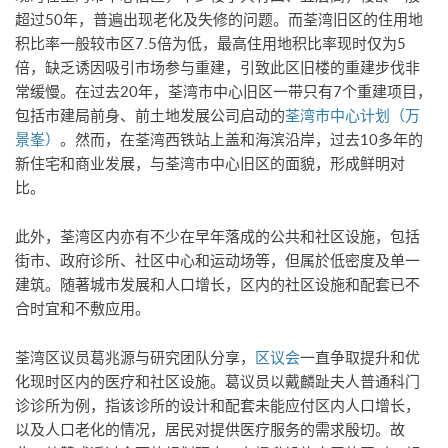
超过50年，普遍出现老化及失修的问题。而荃湾旧区的住用地
积比率一般较市区7.5倍为低，最高住用地积比率现时仅为5
倍，缺乏诱因吸引市场参与重建，引致此区旧楼的重建步伐非
常缓慢。在过去20年，荃湾市中心旧区一带只有7个重建项目，
包括市建局前身、前土地发展公司启动的
荃湾市中心计划（万
景峯）
。然而，在荃湾西铁站上盖和海滨沿岸，过去10多年的
新住宅和商业发展，与荃湾市中心旧区的面貌，形成鲜明对
比。
此外，荃湾区内亦有不少在早年落成的公共和社区设施，包括
街市、政府诊所、社区中心和运动场等，但属於低密度及单一
建筑。随著城市发展和人口增长，区内的社区设施和配套已不
合时宜和不敷应用。
荃湾区议员葛兆源与研究团队分享，
区议会
一直争取提升和优
化现时区内的医疗和社区设施。葛议员以戴麟趾夫人普通科门
诊诊所为例，指该诊所的设计和配套未能应付区内人口增长，
以及人口老化的情况，居民对提供医疗服务的需求殷切。故