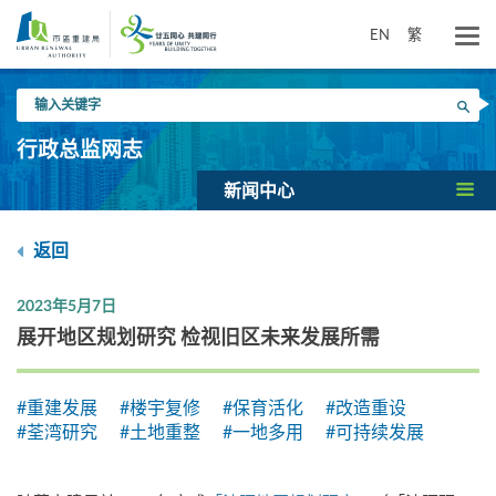
跳
到
EN
繁
主
要
输
内
搜寻
入
容
关
行政总监网志
键
字
新闻中心
返回
2023年5月7日
展开地区规划研究 检视旧区未来发展所需
#重建发展
#楼宇复修
#保育活化
#改造重设
#荃湾研究
#土地重整
#一地多用
#可持续发展