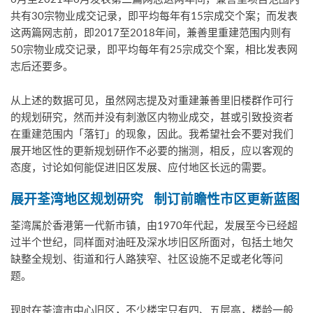
共有30宗物业成交记录，即平均每年有15宗成交个案；而发表
这两篇网志前，即2017至2018年间，兼善里重建范围内则有
50宗物业成交记录，即平均每年有25宗成交个案，相比发表网
志后还要多。
从上述的数据可见，虽然网志提及对重建兼善里旧楼群作可行
的规划研究，然而并没有刺激区内物业成交，甚或引致投资者
在重建范围内「落钉」的现象，因此。我希望社会不要对我们
展开地区性的更新规划研作不必要的揣测，相反，应以客观的
态度，讨论如何能促进旧区发展、应付地区长远的需要。
展开荃湾地区规划研究
制订前瞻性市区更新蓝图
荃湾属於香港第一代新市镇，由1970年代起，发展至今已经超
过半个世纪，同样面对油旺及深水埗旧区所面对，包括土地欠
缺整全规划、街道和行人路狭窄、社区设施不足或老化等问
题。
现时在荃湾市中心旧区，不少楼宇只有四、五层高，楼龄一般