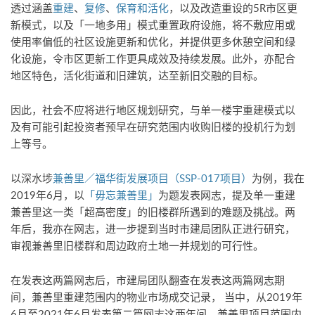
透过涵盖
重建
、
复修
、
保育和活化
，以及改造重设的5R市区更
新模式，以及「一地多用」模式重置政府设施，将不敷应用或
使用率偏低的社区设施更新和优化，并提供更多休憩空间和绿
化设施，令市区更新工作更具成效及持续发展。此外，亦配合
地区特色，活化街道和旧建筑，达至新旧交融的目标。
因此，社会不应将进行地区规划研究，与单一楼宇重建模式以
及有可能引起投资者预早在研究范围内收购旧楼的投机行为划
上等号。
以深水埗
兼善里／福华街发展项目（SSP-017项目）
为例，我在
2019年6月，以
「毋忘兼善里」
为题发表网志，提及单一重建
兼善里这一类「超高密度」的旧楼群所遇到的难题及挑战。两
年后，我亦在网志，进一步提到当时市建局团队正进行研究，
审视兼善里旧楼群和周边政府土地一并规划的可行性。
在发表这两篇网志后，市建局团队翻查在发表这两篇网志期
间，兼善里重建范围内的物业市场成交记录， 当中，从2019年
6月至2021年6月发表第二篇网志这两年间，兼善里项目范围内