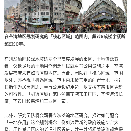
在荃湾地区
规划研究的「核心区域」范围内，超过
8
成楼宇楼龄
超过
50
年。
有别於油旺和深水埗这两个已高度发展的市区，土地资源紧
绌，欠缺足够的土地用作调迁居民或重置公用设施之用，荃湾
发展密度未有如市区般稠密。因此，团队在「核心区域」范围
以外，亦检视「机遇区域」范围内未被善用的闲置土地，探讨
日后作为居民调迁、重置公用设施用途，以支援荃湾市区更新
的可行性。「机遇区域」范围涵盖荃湾东工厂区、荃湾海滨长
廊，荃景围和柴湾角工业区一带。
此外，研究团队将会藉著今次荃湾地区研究，探讨如何配合
「一地多用」这个规划概念，例如兴建新的政府设施综合大
楼，用作搬迁区内的老旧社区设施，并一并将相关设施规格提