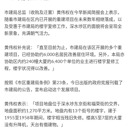
市建局总监（收购及迁置）黄伟权在今早新闻简报会上表示，
随着市建局在区内已开展的重建项目在未来数年相继落成，以
及受惠于市建局的楼宇复修工作，深水埗区的面貌将会呈现全
新景象，充满朝气活力。
黄伟权补充说：「直至目前为止，市建局在该区开展的多个重
建项目，已经协助约6,000名居民改善居住环境。另外，本局亦
协助区内约240幢大厦的6,400个单位的业主进行楼宇复修工
程，楼宇状况得以改善。」
按照《市区重建局条例》第23条，今日出版的政府宪报刊载了
市建局的公告，宣布启动这个发展项目。
黄伟权表示：「项目地盘位于深水埗东京街和福荣街的交界，
地盘面积约1,270平方米。地盘内有13个街号的楼宇，建于
1955至1958年期间，楼宇相当残旧失修。楼高5至7层的大厦
没有升降机，天台有僭建物。」