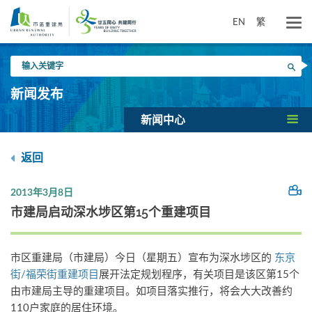
跳
到
EN
繁
主
要
输
内
搜寻
入
容
关
新闻发布
键
字
新闻中心
返回
2013年3月8日
市建局启动深水埗区第15个重建项目
市区重建局（市建局）今日（星期五）宣布为深水埗区的
东京
街/福荣街重建项目
展开法定规划程序，有关项目是该区第15个
由市建局主导的重建项目。如项目落实推行，将会大大改善约
110户家庭的居住环境。