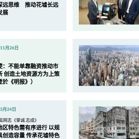
深远思维 推动花墟长远
发展
年11月26日
雯：不能单靠融资推动市
新 创造土地资源方为上策
登於《明报》）
年3月24日
监网志《挚诚.志成》
地区特色需有序进行 以规
具创造容量 传承花墟特色