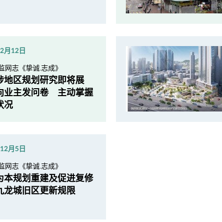
年2月12日
监网志《挚诚.志成》
埗地区规划研究即将展
向业主发问卷 主动掌握
状况
年12月5日
监网志《挚诚.志成》
为本规划重建及促进复修
九龙城旧区更新规限