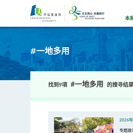
跳
到
主
本
要
内
容
#一地多用
#一地多用
找到9項
的搜寻结
2026
专题故