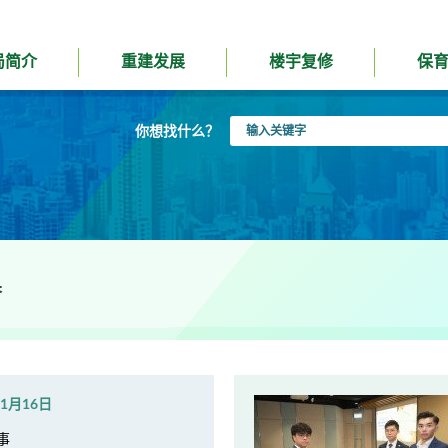
局简介
重建发展
楼宇复修
保
输
你想找什么？
入
关
键
字
果
年1月16日
事