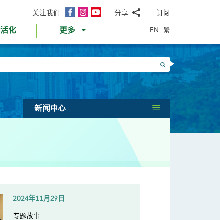
面
Instagram
YouTube
关注我们
分享
订阅
电
书
邮
EN
繁
育活化
更多
WhatsApp
微
面
信
Twitter
搜寻
书
LinkedIn
微
博
新闻中心
2024年11月29日
专题故事