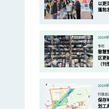
以更
蓬勃
2024
专栏
黎慧
区更
（刊
2024
行政总
保存
划工