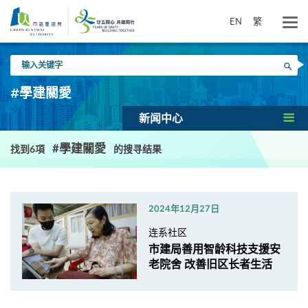
跳
到
EN
繁
主
要
输
内
搜寻
入
容
关
#學建關愛
键
字
新闻中心
#學建關愛
找到6項
的搜寻结果
2024年12月27日
连系社区
市建局善用智龄科技支援安
老院舍 改善旧区长者生活