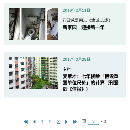
2018年2月11日
行政总监网志《挚诚.志成》
新家园 迎接新一年
2017年3月28日
专栏
麦萃才：七年楼龄「假设重
置单位尺价」的计算（刊登
於《信报》）
跳
第
上
本
Next
Last
页
/ 3
1
2
3
页
一
一
页
Page
Page