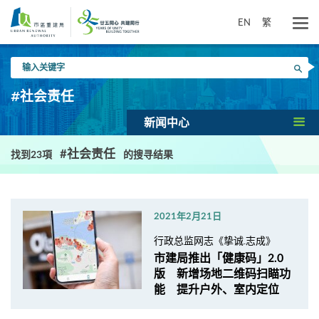
跳
到
EN
繁
主
要
输
内
搜寻
入
容
关
#社会责任
键
字
新闻中心
#社会责任
找到23項
的搜寻结果
2021年2月21日
行政总监网志《挚诚.志成》
市建局推出「健康码」2.0
版 新增场地二维码扫瞄功
能 提升户外、室内定位