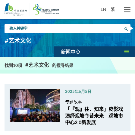
跳
到
EN
繁
主
要
输
内
搜寻
入
容
关
#艺术文化
键
字
新闻中心
#艺术文化
找到10項
的搜寻结果
2025年6月5日
专题故事
「『观』往．知来」皮影戏
演绎观塘今昔未来 观塘市
中心2.0新发展