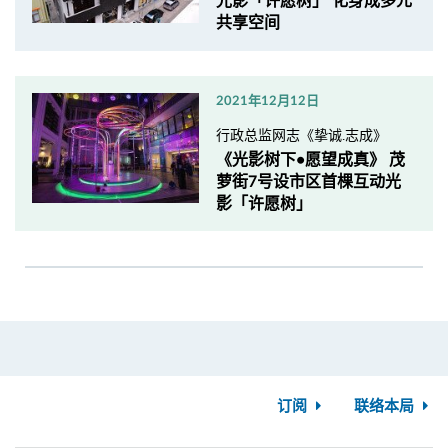
光影「许愿树」 化身成多元
共享空间
2021年12月12日
行政总监网志《挚诚.志成》
《光影树下•愿望成真》 茂
萝街7号设市区首棵互动光
影「许愿树」
订阅
联络本局