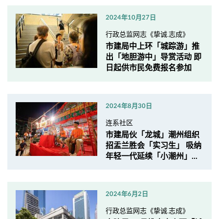
2024年10月27日
行政总监网志《挚诚.志成》
市建局中上环「城踪游」推
出「地胆游中」导赏活动 即
日起供市民免费报名参加
2024年8月30日
连系社区
市建局伙「龙城」潮州组织
招盂兰胜会「实习生」 吸纳
年轻一代延续「小潮州」...
2024年6月2日
行政总监网志《挚诚.志成》