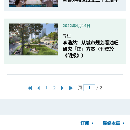
祝香港特区成立二十五周年
2022年4月14日
专栏
李浩然：从城市规划看油旺
研究「正」方案（刊登於
《明报》）
跳
第
上
本
Next
Last
页
/ 2
1
2
页
一
一
页
Page
Page
页
页
订阅
联络本局