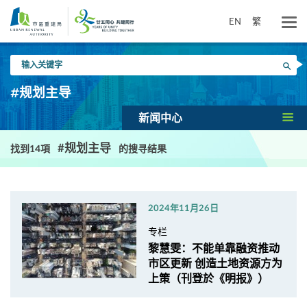
跳
到
EN
繁
主
要
输
内
搜寻
入
容
关
#规划主导
键
字
新闻中心
#规划主导
找到14項
的搜寻结果
2024年11月26日
专栏
黎慧雯：不能单靠融资推动
市区更新 创造土地资源方为
上策（刊登於《明报》）